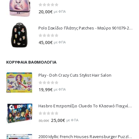
0
out of 5
20,00
€
με ΦΠΑ
Polo Σακίδιο Πλάτης Patches - Μαύρο 901079-2000 2026
0
out of 5
45,00
€
με ΦΠΑ
ΚΟΡΥΦΑΊΑ ΒΑΘΜΟΛΟΓΊΑ
Play - Doh Crazy Cuts Stylist Hair Salon
0
out of 5
19,99
€
με ΦΠΑ
Hasbro Επιτραπέζιο Cluedo Το Κλασικό Παιχνίδι Μυστήριου 38712
0
out of 5
Original
Η
25,00
€
με ΦΠΑ
30,00
€
price
τρέχουσα
was:
τιμή
2000 Idyllic French Houses Ravensburger Puzzle 16640