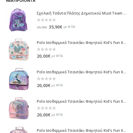
ΝΈΑ ΠΡΟΪΌΝΤΑ
49,50€.
Σχολική Τσάντα Πλάτης Δημοτικού Must Team K-Pop - Μωβ 000587781 2026
0
out of 5
Original
Η
35,90
€
με ΦΠΑ
39,90
€
price
τρέχουσα
was:
τιμή
Polo Ισοθερμικό Τσαντάκι Φαγητού Kid's Fun II - Πολύχρωμο 971003-8419 2026
39,90€.
είναι:
35,90€.
0
out of 5
20,00
€
με ΦΠΑ
Polo Ισοθερμικό Τσαντάκι Φαγητού Kid's Fun II - Πολύχρωμο 971003-8426 2026
0
out of 5
20,00
€
με ΦΠΑ
Polo Ισοθερμικό Τσαντάκι Φαγητού Kid's Fun II - Μωβ 971003-8420 2026
0
out of 5
20,00
€
με ΦΠΑ
Polo Ισοθερμικό Τσαντάκι Φαγητού Kid's Fun II - Λιλά 971003-8425 2026