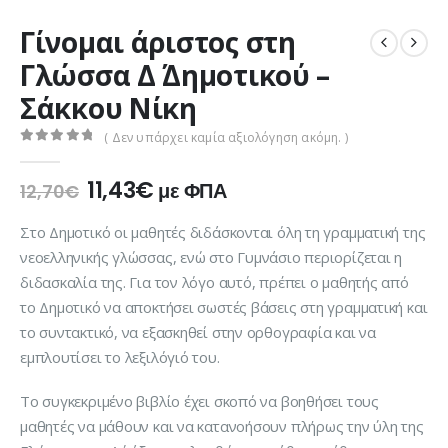
Γίνομαι άριστος στη
Γλώσσα Δ΄ Δημοτικού –
Σάκκου Νίκη
( Δεν υπάρχει καμία αξιολόγηση ακόμη. )
0
out of 5
Original
Η
11,43
€
με ΦΠΑ
12,70
€
price
τρέχουσα
was:
τιμή
Στο Δημοτικό οι μαθητές διδάσκονται όλη τη γραμματική της
12,70€.
είναι:
νεοελληνικής γλώσσας, ενώ στο Γυμνάσιο περιορίζεται η
11,43€.
διδασκαλία της. Για τον λόγο αυτό, πρέπει ο μαθητής από
το Δημοτικό να αποκτήσει σωστές βάσεις στη γραμματική και
το συντακτικό, να εξασκηθεί στην ορθογραφία και να
εμπλουτίσει το λεξιλόγιό του.
Το συγκεκριμένο βιβλίο έχει σκοπό να βοηθήσει τους
μαθητές να μάθουν και να κατανοήσουν πλήρως την ύλη της