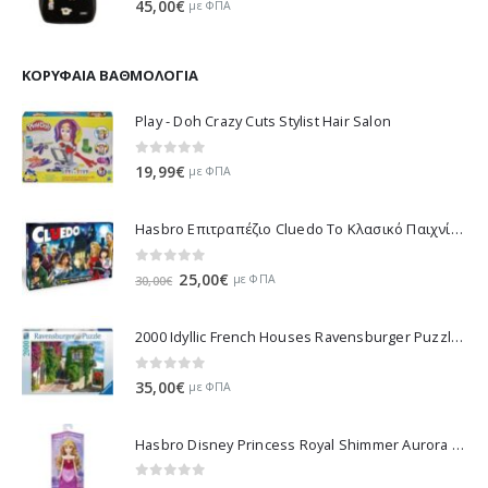
45,00
€
με ΦΠΑ
ΚΟΡΥΦΑΊΑ ΒΑΘΜΟΛΟΓΊΑ
Play - Doh Crazy Cuts Stylist Hair Salon
0
out of 5
19,99
€
με ΦΠΑ
Hasbro Επιτραπέζιο Cluedo Το Κλασικό Παιχνίδι Μυστήριου 38712
0
out of 5
Original
Η
25,00
€
με ΦΠΑ
30,00
€
price
τρέχουσα
was:
τιμή
2000 Idyllic French Houses Ravensburger Puzzle 16640
30,00€.
είναι:
25,00€.
0
out of 5
35,00
€
με ΦΠΑ
Hasbro Disney Princess Royal Shimmer Aurora Doll F0899
0
out of 5