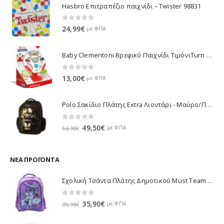
Hasbro Επιτραπέζιο παιχνίδι – Twister 98831
25,00€.
είναι:
16,00€.
0
out of 5
24,99
€
με ΦΠΑ
Baby Clementoni Βρεφικό Παιχνίδι ΤιμόνιΤurn Αnd Drive Activity Wheel - 1000-17241
0
out of 5
13,00
€
με ΦΠΑ
Polo Σακίδιο Πλάτης Extra Λιοντάρι - Μαύρο/Πράσινο 901032-8188 2023
0
out of 5
Original
Η
49,50
€
με ΦΠΑ
54,90
€
price
τρέχουσα
was:
τιμή
54,90€.
είναι:
ΝΈΑ ΠΡΟΪΌΝΤΑ
49,50€.
Σχολική Τσάντα Πλάτης Δημοτικού Must Team K-Pop - Μωβ 000587781 2026
0
out of 5
Original
Η
35,90
€
με ΦΠΑ
39,90
€
price
τρέχουσα
was:
τιμή