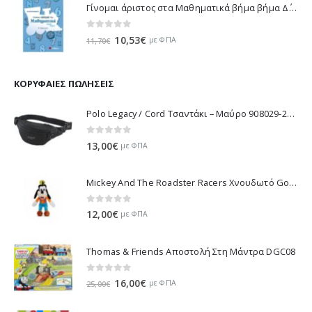
Γίνομαι άριστος στα Μαθηματικά βήμα βήμα Δ΄ Δημοτικού - Λυκοτραφίτη Αντιγόνη 21188
0
out of 5
Original
Η
10,53
€
με ΦΠΑ
11,70
€
price
τρέχουσα
was:
τιμή
11,70€.
είναι:
ΚΟΡΥΦΑΊΕΣ ΠΩΛΉΣΕΙΣ
10,53€.
Polo Legacy / Cord Τσαντάκι – Μαύρο 908029-2000 2022
0
out of 5
13,00
€
με ΦΠΑ
Mickey And The Roadster Racers Χνουδωτό Goofy 25 εκ 1607-01691
0
out of 5
12,00
€
με ΦΠΑ
Thomas & Friends Αποστολή Στη Μάντρα DGC08
0
out of 5
Original
Η
16,00
€
με ΦΠΑ
25,00
€
price
τρέχουσα
was:
τιμή