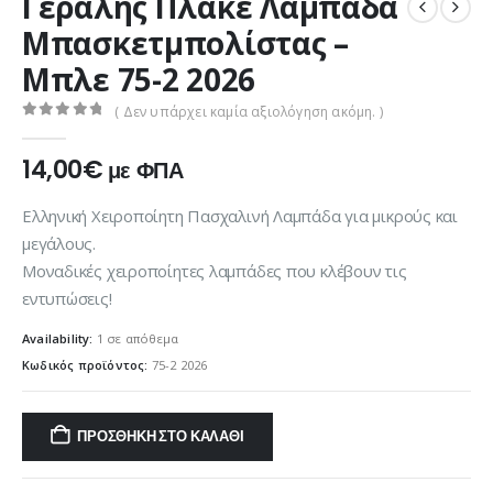
Γεραλής Πλακέ Λαμπάδα
Μπασκετμπολίστας –
Μπλε 75-2 2026
( Δεν υπάρχει καμία αξιολόγηση ακόμη. )
0
out of 5
14,00
€
με ΦΠΑ
Ελληνική Χειροποίητη Πασχαλινή Λαμπάδα για μικρούς και
μεγάλους.
Μοναδικές χειροποίητες λαμπάδες που κλέβουν τις
εντυπώσεις!
Availability:
1 σε απόθεμα
Κωδικός προϊόντος:
75-2 2026
ΠΡΟΣΘΉΚΗ ΣΤΟ ΚΑΛΆΘΙ