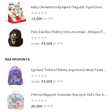
Baby Clementoni Βρεφικό Παιχνίδι ΤιμόνιΤurn Αnd Drive Activity Wheel - 1000-17241
0
out of 5
13,00
€
με ΦΠΑ
Polo Σακίδιο Πλάτης Extra Λιοντάρι - Μαύρο/Πράσινο 901032-8188 2023
0
out of 5
Original
Η
49,50
€
με ΦΠΑ
54,90
€
price
τρέχουσα
was:
τιμή
54,90€.
είναι:
ΝΈΑ ΠΡΟΪΌΝΤΑ
49,50€.
Σχολική Τσάντα Πλάτης Δημοτικού Must Team K-Pop - Μωβ 000587781 2026
0
out of 5
Original
Η
35,90
€
με ΦΠΑ
39,90
€
price
τρέχουσα
was:
τιμή
Polo Ισοθερμικό Τσαντάκι Φαγητού Kid's Fun II - Πολύχρωμο 971003-8419 2026
39,90€.
είναι:
35,90€.
0
out of 5
20,00
€
με ΦΠΑ