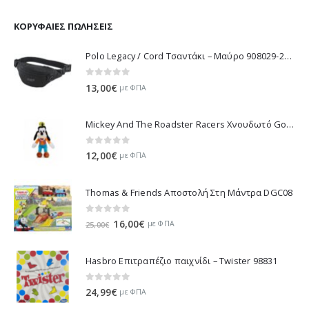
was:
τιμή
11,70€.
είναι:
ΚΟΡΥΦΑΊΕΣ ΠΩΛΉΣΕΙΣ
10,53€.
Polo Legacy / Cord Τσαντάκι – Μαύρο 908029-2000 2022
0
out of 5
13,00
€
με ΦΠΑ
Mickey And The Roadster Racers Χνουδωτό Goofy 25 εκ 1607-01691
0
out of 5
12,00
€
με ΦΠΑ
Thomas & Friends Αποστολή Στη Μάντρα DGC08
0
out of 5
Original
Η
16,00
€
με ΦΠΑ
25,00
€
price
τρέχουσα
was:
τιμή
Hasbro Επιτραπέζιο παιχνίδι – Twister 98831
25,00€.
είναι:
16,00€.
0
out of 5
24,99
€
με ΦΠΑ