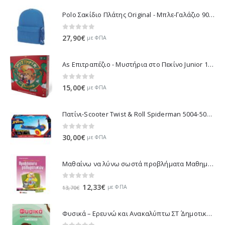
Polo Σακίδιο Πλάτης Original - Μπλε-Γαλάζιο 901135-5600 2021
0
out of 5
27,90
€
με ΦΠΑ
As Επιτραπέζιο - Μυστήρια στο Πεκίνο Junior 1040-10018
0
out of 5
15,00
€
με ΦΠΑ
Πατίνι-Scooter Twist & Roll Spiderman 5004-50218
0
out of 5
30,00
€
με ΦΠΑ
Μαθαίνω να λύνω σωστά προβλήματα Μαθηματικών Β΄ Δημοτικού 21153
0
out of 5
Original
Η
12,33
€
με ΦΠΑ
13,70
€
price
τρέχουσα
was:
τιμή
Φυσικά – Ερευνώ και Ανακαλύπτω ΣΤ΄ Δημοτικού - Τσαντάκου Μαρία 21316
13,70€.
είναι: