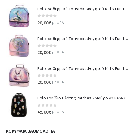
Polo Ισοθερμικό Τσαντάκι Φαγητού Kid's Fun II - Πολύχρωμο 971003-8426 2026
0
out of 5
20,00
€
με ΦΠΑ
Polo Ισοθερμικό Τσαντάκι Φαγητού Kid's Fun II - Μωβ 971003-8420 2026
0
out of 5
20,00
€
με ΦΠΑ
Polo Ισοθερμικό Τσαντάκι Φαγητού Kid's Fun II - Λιλά 971003-8425 2026
0
out of 5
20,00
€
με ΦΠΑ
Polo Σακίδιο Πλάτης Patches - Μαύρο 901079-2000 2026
0
out of 5
45,00
€
με ΦΠΑ
ΚΟΡΥΦΑΊΑ ΒΑΘΜΟΛΟΓΊΑ