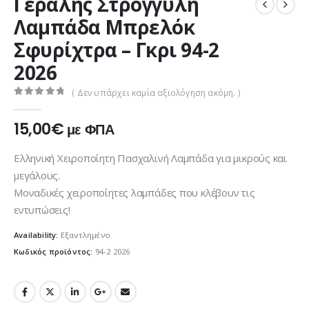
Γεραλής Στρογγυλή
Λαμπάδα Μπρελόκ
Σφυρίχτρα – Γκρι 94-2
2026
( Δεν υπάρχει καμία αξιολόγηση ακόμη. )
0
out of 5
15,00
€
με ΦΠΑ
Ελληνική Χειροποίητη Πασχαλινή Λαμπάδα για μικρούς και
μεγάλους.
Μοναδικές χειροποίητες λαμπάδες που κλέβουν τις
εντυπώσεις!
Availability:
Εξαντλημένο
Κωδικός προϊόντος:
94-2 2026