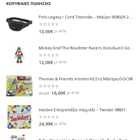
11,70€.
είναι:
ΚΟΡΥΦΑΊΕΣ ΠΩΛΉΣΕΙΣ
10,53€.
Polo Legacy / Cord Τσαντάκι – Μαύρο 908029-2000 2022
0
out of 5
13,00
€
με ΦΠΑ
Mickey And The Roadster Racers Χνουδωτό Goofy 25 εκ 1607-01691
0
out of 5
12,00
€
με ΦΠΑ
Thomas & Friends Αποστολή Στη Μάντρα DGC08
0
out of 5
Original
Η
16,00
€
με ΦΠΑ
25,00
€
price
τρέχουσα
was:
τιμή
Hasbro Επιτραπέζιο παιχνίδι – Twister 98831
25,00€.
είναι:
16,00€.
0
out of 5
24,99
€
με ΦΠΑ