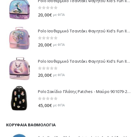
Polo Ισοθερμικό Τσαντάκι Φαγητού Kid's Fun II - Πολύχρωμο 971003-8426 2026
0
out of 5
20,00
€
με ΦΠΑ
Polo Ισοθερμικό Τσαντάκι Φαγητού Kid's Fun II - Μωβ 971003-8420 2026
0
out of 5
20,00
€
με ΦΠΑ
Polo Ισοθερμικό Τσαντάκι Φαγητού Kid's Fun II - Λιλά 971003-8425 2026
0
out of 5
20,00
€
με ΦΠΑ
Polo Σακίδιο Πλάτης Patches - Μαύρο 901079-2000 2026
0
out of 5
45,00
€
με ΦΠΑ
ΚΟΡΥΦΑΊΑ ΒΑΘΜΟΛΟΓΊΑ