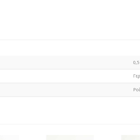
0,5
Γε
Ρο