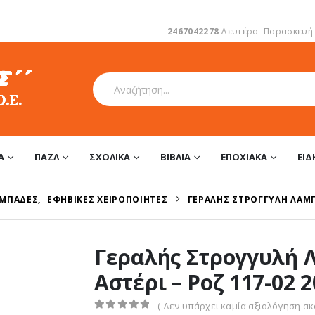
2467042278
Δευτέρα- Παρασκευή 1
Α
ΠΑΖΛ
ΣΧΟΛΙΚΆ
ΒΙΒΛΊΑ
ΕΠΟΧΙΑΚΆ
ΕΊ
ΑΜΠΆΔΕΣ
,
ΕΦΗΒΙΚΈΣ ΧΕΙΡΟΠΟΊΗΤΕΣ
ΓΕΡΑΛΉΣ ΣΤΡΟΓΓΥΛΉ ΛΑΜΠ
Γεραλής Στρογγυλή 
Αστέρι – Ροζ 117-02 
( Δεν υπάρχει καμία αξιολόγηση ακό