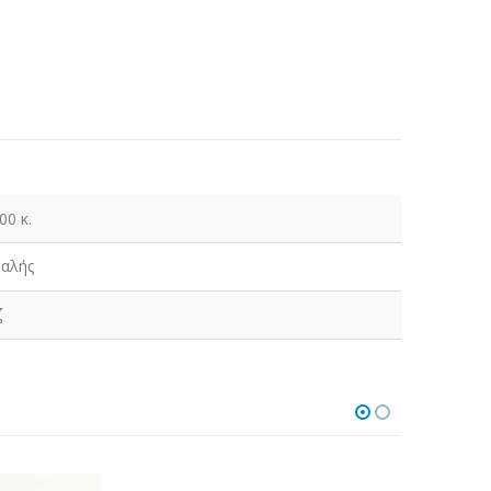
00 κ.
ραλής
ζ