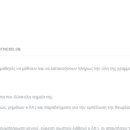
ΓΉΣΕΙΣ (0)
 μαθητές να μάθουν και να κατανοήσουν πλήρως την ύλη της γραμ
στα πιο δύσκολα σημεία της.
ιών, ρημάτων κ.λπ.) και παραδείγματα για την εμπέδωση της θεωρίας
 συμπλήρωση κενού, εύρεση σωστού-λάθους κ.λπ.), οι απαντήσεις 