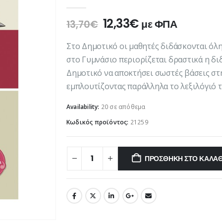
0
out of 5
Original
Η
12,33
€
με ΦΠΑ
13,70
€
price
τρέχουσα
was:
τιμή
Στο Δημοτικό οι μαθητές διδάσκονται όλη
13,70€.
είναι:
στο Γυμνάσιο περιορίζεται δραστικά η δι
12,33€.
Δημοτικό να αποκτήσει σωστές βάσεις στη
εμπλουτίζοντας παράλληλα το λεξιλόγιό τ
Availability:
20 σε απόθεμα
Κωδικός προϊόντος:
21259
ΠΡΟΣΘΉΚΗ ΣΤΟ ΚΑΛΆΘ