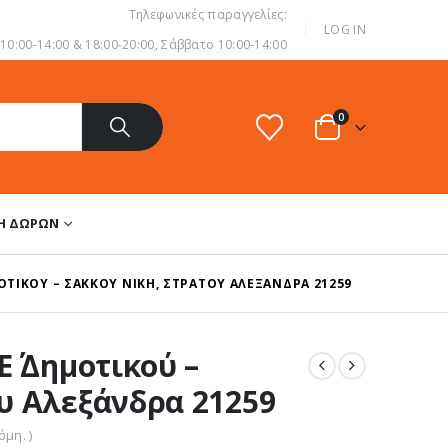
Τηλεφωνικές παραγγελίες:
|
LOG IN
0:00-14:00 & 18:00-20:00, Σάββατο 10:00-14:00
0
ΔΗ ΔΏΡΩΝ
ΜΟΤΙΚΟΎ – ΣΆΚΚΟΥ ΝΊΚΗ, ΣΤΡΆΤΟΥ ΑΛΕΞΆΝΔΡΑ 21259
΄ Δημοτικού –
υ Αλεξάνδρα 21259
μη. )