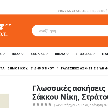
2467042278
Δευτέρα- Παρασκευή 1
Α
ΠΑΖΛ
ΣΧΟΛΙΚΆ
ΒΙΒΛΊΑ
ΕΠΟΧΙΑΚΆ
ΕΊ
ΑΤΑ
,
ΔΗΜΟΤΙΚΟΎ
,
Ε' ΔΗΜΟΤΙΚΟΎ
ΓΛΩΣΣΙΚΈΣ ΑΣΚΉΣΕΙΣ Ε΄ ΔΗ
Γλωσσικές ασκήσεις Ε
Σάκκου Νίκη, Στράτο
( Δεν υπάρχει καμία αξιολόγηση ακό