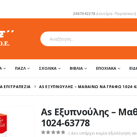
2467042278
Δευτέρα- Παρασκευή 1
Α
ΠΑΖΛ
ΣΧΟΛΙΚΆ
ΒΙΒΛΊΑ
ΕΠΟΧΙΑΚΆ
ΕΊ
Ά ΕΠΙΤΡΑΠΈΖΙΑ
AS ΕΞΥΠΝΟΎΛΗΣ – ΜΑΘΑΊΝΩ ΝΑ ΓΡΆΦΩ 1024-6
As Εξυπνούλης – Μα
1024-63778
( Δεν υπάρχει καμία αξιολόγηση ακό