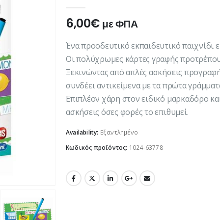
0
out of 5
6,00
€
με ΦΠΑ
Ένα προοδευτικό εκπαιδευτικό παιχνίδι ει
Οι πολύχρωμες κάρτες γραφής προτρέπουν 
Ξεκινώντας από απλές ασκήσεις προγραφής
συνδέει αντικείμενα με τα πρώτα γράμματα
Επιπλέον χάρη στον ειδικό μαρκαδόρο και
ασκήσεις όσες φορές το επιθυμεί.
Availability:
Εξαντλημένο
Κωδικός προϊόντος:
1024-63778