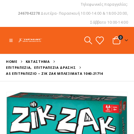
Τηλεφωνικές παραγγελίες:
2467042278
Δευτέρα- Παρασκευή 10:00-14:00 & 18:00-20:00,
Σάββατο 10:00-14:00
0
HOME
ΚΑΤΆΣΤΗΜΑ
ΕΠΙΤΡΑΠΈΖΙΑ
,
ΕΠΙΤΡΑΠΈΖΙΑ ΔΡΆΣΗΣ
AS ΕΠΙΤΡΑΠΈΖΙΟ – ΖΙΚ ΖΑΚ ΜΠΛΕΞΊΜΑΤΑ 1040-21714