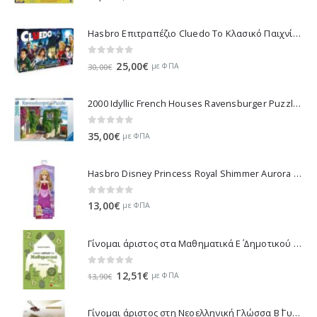
Hasbro Επιτραπέζιο Cluedo Το Κλασικό Παιχνίδι Μυστήριου 38712
0
out of 5
Original
Η
25,00
€
με ΦΠΑ
30,00
€
price
τρέχουσα
was:
τιμή
2000 Idyllic French Houses Ravensburger Puzzle 16640
30,00€.
είναι:
25,00€.
0
out of 5
35,00
€
με ΦΠΑ
Hasbro Disney Princess Royal Shimmer Aurora Doll F0899
0
out of 5
13,00
€
με ΦΠΑ
Γίνομαι άριστος στα Μαθηματικά Ε΄ Δημοτικού - Λυκοτραφίτη Αντιγόνη 21070
0
out of 5
Original
Η
12,51
€
με ΦΠΑ
13,90
€
price
τρέχουσα
was:
τιμή
Γίνομαι άριστος στη Νεοελληνική Γλώσσα Β΄ Γυμνασίου - Ντρίνια Θεώνη 21430