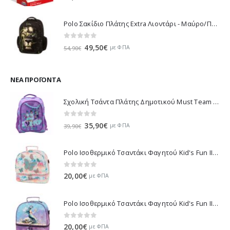
Polo Σακίδιο Πλάτης Extra Λιοντάρι - Μαύρο/Πράσινο 901032-8188 2023
0
out of 5
Original
Η
49,50
€
με ΦΠΑ
54,90
€
price
τρέχουσα
was:
τιμή
54,90€.
είναι:
ΝΈΑ ΠΡΟΪΌΝΤΑ
49,50€.
Σχολική Τσάντα Πλάτης Δημοτικού Must Team K-Pop - Μωβ 000587781 2026
0
out of 5
Original
Η
35,90
€
με ΦΠΑ
39,90
€
price
τρέχουσα
was:
τιμή
Polo Ισοθερμικό Τσαντάκι Φαγητού Kid's Fun II - Πολύχρωμο 971003-8419 2026
39,90€.
είναι:
35,90€.
0
out of 5
20,00
€
με ΦΠΑ
Polo Ισοθερμικό Τσαντάκι Φαγητού Kid's Fun II - Πολύχρωμο 971003-8426 2026
0
out of 5
20,00
€
με ΦΠΑ