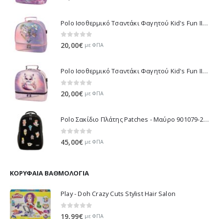
Polo Ισοθερμικό Τσαντάκι Φαγητού Kid's Fun II - Μωβ 971003-8420 2026
0
out of 5
20,00
€
με ΦΠΑ
Polo Ισοθερμικό Τσαντάκι Φαγητού Kid's Fun II - Λιλά 971003-8425 2026
0
out of 5
20,00
€
με ΦΠΑ
Polo Σακίδιο Πλάτης Patches - Μαύρο 901079-2000 2026
0
out of 5
45,00
€
με ΦΠΑ
ΚΟΡΥΦΑΊΑ ΒΑΘΜΟΛΟΓΊΑ
Play - Doh Crazy Cuts Stylist Hair Salon
0
out of 5
19,99
€
με ΦΠΑ