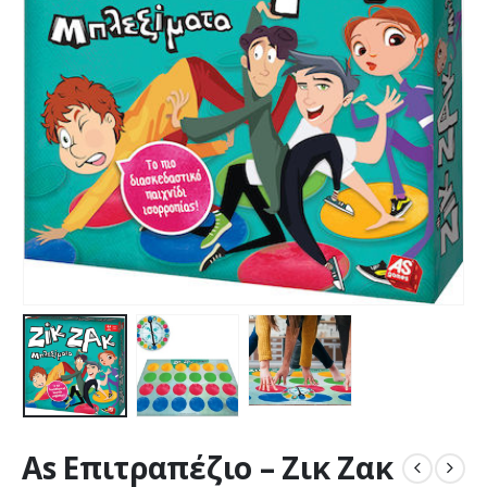
As Επιτραπέζιο – Ζικ Ζακ