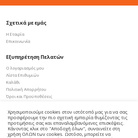
Σχετικά με εμάς
Η Εταιρία
Επικοινωνία
Εξυπηρέτηση Πελατών
Ο λογαριασμός μου
Λίστα Επιθυμιών
Καλάθι
Πολιτική Απορρήτου
Όροι και Προϋποθέσεις
Χρησιμοποιούμε cookies στον ιστότοπό μας για να σας
προσφέρουμε την πιο σχετική εμπειρία θυμίζοντας τις
προτιμήσεις σας και επαναλαμβανόμενες επισκέψεις.
e-sandalidis.gr 2021. Created by GMG Solutions
Κάνοντας κλικ στο "Αποδοχή όλων", συναινείτε στη
χρήση ΟΛΩΝ των cookies. Ωστόσο, μπορείτε να