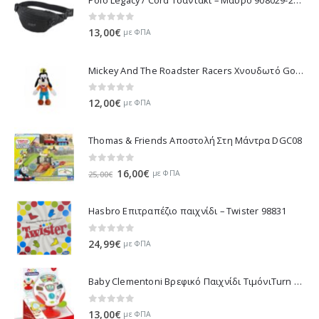
0
out of 5
13,00
€
με ΦΠΑ
Mickey And The Roadster Racers Χνουδωτό Goofy 25 εκ 1607-01691
0
out of 5
12,00
€
με ΦΠΑ
Thomas & Friends Αποστολή Στη Μάντρα DGC08
0
out of 5
Original
Η
16,00
€
με ΦΠΑ
25,00
€
price
τρέχουσα
was:
τιμή
Hasbro Επιτραπέζιο παιχνίδι – Twister 98831
25,00€.
είναι:
16,00€.
0
out of 5
24,99
€
με ΦΠΑ
Baby Clementoni Βρεφικό Παιχνίδι ΤιμόνιΤurn Αnd Drive Activity Wheel - 1000-17241
0
out of 5
13,00
€
με ΦΠΑ