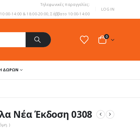
Τηλεφωνικές παραγγελίες:
|
LOG IN
0:00-14:00 & 18:00-20:00, Σάββατο 10:00-14:00
0
ΔΗ ΔΏΡΩΝ
λα Νέα Έκδοση 0308
μη. )