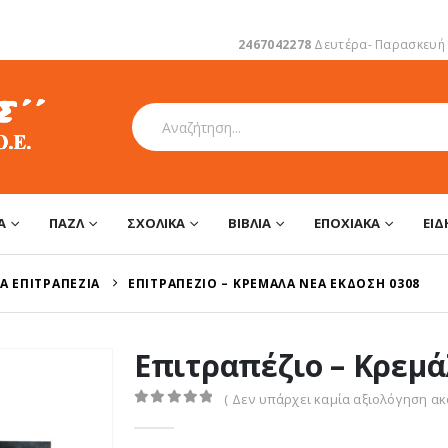
2467042278
Δευτέρα- Παρασκευή 1
Α
ΠΑΖΛ
ΣΧΟΛΙΚΆ
ΒΙΒΛΊΑ
ΕΠΟΧΙΑΚΆ
ΕΊ
Ά ΕΠΙΤΡΑΠΈΖΙΑ
ΕΠΙΤΡΑΠΈΖΙΟ – ΚΡΕΜΆΛΑ ΝΈΑ ΈΚΔΟΣΗ 0308
Επιτραπέζιο – Κρεμά
( Δεν υπάρχει καμία αξιολόγηση ακό
0
out of 5