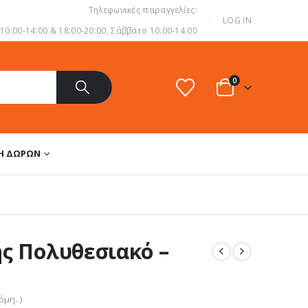
Τηλεφωνικές παραγγελίες:
|
LOG IN
0:00-14:00 & 18:00-20:00, Σάββατο 10:00-14:00
0
ΔΗ ΔΏΡΩΝ
ης Πολυθεσιακό –
μη. )