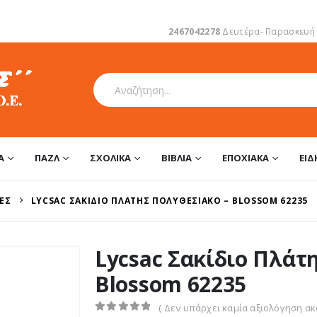
2467042278
Δευτέρα- Παρασκευή 1
Α
ΠΑΖΛ
ΣΧΟΛΙΚΆ
ΒΙΒΛΊΑ
ΕΠΟΧΙΑΚΆ
ΕΊ
ΈΣ
LYCSAC ΣΑΚΊΔΙΟ ΠΛΆΤΗΣ ΠΟΛΥΘΕΣΙΑΚΌ – BLOSSOM 62235
Lycsac Σακίδιο Πλάτ
Blossom 62235
( Δεν υπάρχει καμία αξιολόγηση ακό