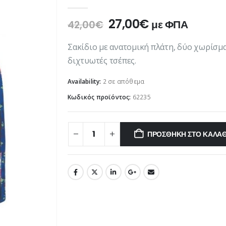
0
out of 5
Original
Η
27,00
€
με ΦΠΑ
42,00
€
price
τρέχουσα
was:
τιμή
Σακίδιο με ανατομική πλάτη, δύο χωρίσμα
42,00€.
είναι:
διχτυωτές τσέπες.
27,00€.
Availability:
2 σε απόθεμα
Κωδικός προϊόντος:
62235
ΠΡΟΣΘΉΚΗ ΣΤΟ ΚΑΛΆΘ