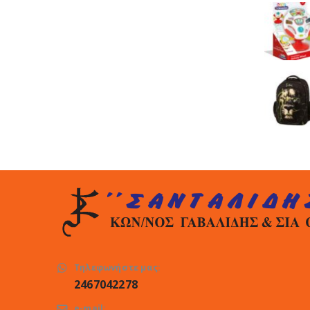
Τηλεφωνήστε μας:
2467042278
e-mail: