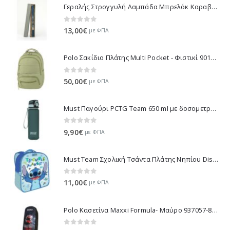
Γεραλής Στρογγυλή Λαμπάδα Μπρελόκ Καραβάκι - Μπλε 114-2 2025
0
out of 5
13,00
€
με ΦΠΑ
Polo Σακίδιο Πλάτης Multi Pocket - Φιστικί 901064-6900 2025
0
out of 5
50,00
€
με ΦΠΑ
Must Παγούρι PCTG Team 650 ml με δοσομετρητή - Πράσινο 000586433-1
0
out of 5
9,90
€
με ΦΠΑ
Must Team Σχολική Τσάντα Πλάτης Νηπίου Disney Stitch Trouble Maker 3D - Γαλάζιο 000564815 2025
0
out of 5
11,00
€
με ΦΠΑ
Polo Κασετίνα Maxxi Formula- Μαύρο 937057-8356 2025