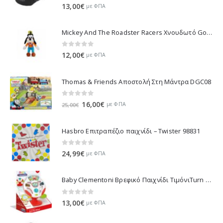
0
out of 5
13,00
€
με ΦΠΑ
Mickey And The Roadster Racers Χνουδωτό Goofy 25 εκ 1607-01691
0
out of 5
12,00
€
με ΦΠΑ
Thomas & Friends Αποστολή Στη Μάντρα DGC08
0
out of 5
Original
Η
16,00
€
με ΦΠΑ
25,00
€
price
τρέχουσα
was:
τιμή
Hasbro Επιτραπέζιο παιχνίδι – Twister 98831
25,00€.
είναι:
16,00€.
0
out of 5
24,99
€
με ΦΠΑ
Baby Clementoni Βρεφικό Παιχνίδι ΤιμόνιΤurn Αnd Drive Activity Wheel - 1000-17241
0
out of 5
13,00
€
με ΦΠΑ