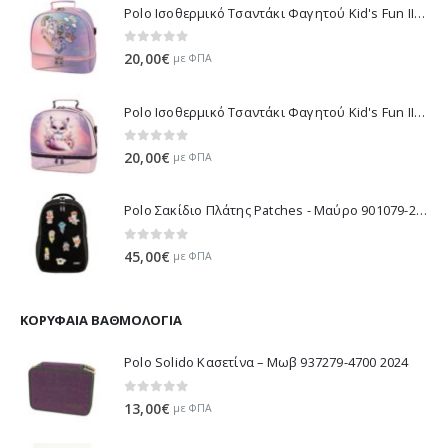
Polo Ισοθερμικό Τσαντάκι Φαγητού Kid's Fun II - Μωβ 971003-8420 2026
0
out of 5
20,00
€
με ΦΠΑ
Polo Ισοθερμικό Τσαντάκι Φαγητού Kid's Fun II - Λιλά 971003-8425 2026
0
out of 5
20,00
€
με ΦΠΑ
Polo Σακίδιο Πλάτης Patches - Μαύρο 901079-2000 2026
0
out of 5
45,00
€
με ΦΠΑ
ΚΟΡΥΦΑΊΑ ΒΑΘΜΟΛΟΓΊΑ
Polo Solido Κασετίνα – Μωβ 937279-4700 2024
0
out of 5
13,00
€
με ΦΠΑ