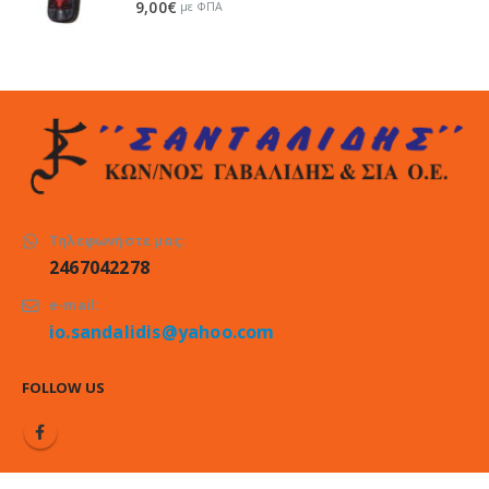
0
out of 5
9,00
€
με ΦΠΑ
Τηλεφωνήστε μας:
2467042278
e-mail:
io.sandalidis@yahoo.com
FOLLOW US