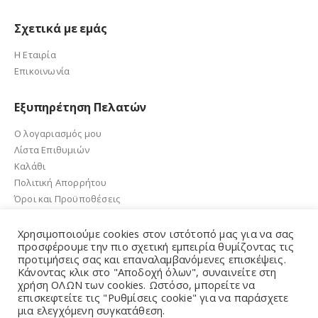
Σχετικά με εμάς
Η Εταιρία
Επικοινωνία
Εξυπηρέτηση Πελατών
Ο λογαριασμός μου
Λίστα Επιθυμιών
Καλάθι
Πολιτική Απορρήτου
Όροι και Προϋποθέσεις
Χρησιμοποιούμε cookies στον ιστότοπό μας για να σας
προσφέρουμε την πιο σχετική εμπειρία θυμίζοντας τις
προτιμήσεις σας και επαναλαμβανόμενες επισκέψεις.
e-sandalidis.gr 2021. Created by GMG Solutions
Κάνοντας κλικ στο "Αποδοχή όλων", συναινείτε στη
χρήση ΟΛΩΝ των cookies. Ωστόσο, μπορείτε να
επισκεφτείτε τις "Ρυθμίσεις cookie" για να παράσχετε
μια ελεγχόμενη συγκατάθεση.