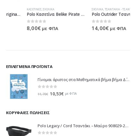
ΚΑΣΕΤΊΝΕΣ
,
ΣΧΟΛΙΚΆ
ΣΧΟΛΙΚΆ
,
ΤΣΑΝΤΆΚΙΑ - ΤΣΆΝΤΕΣ ΏΜΟΥ
Polo Κασετίνα Belike Pirate 937252-61 2019
Polo Outrider Τσαντάκι – Μαύρο 908108-2000
0
out of 5
0
out of 5
8,00
€
14,00
€
με ΦΠΑ
με ΦΠΑ
ΕΠΙΛΕΓΜΈΝΑ ΠΡΟΪΌΝΤΑ
Γίνομαι άριστος στα Μαθηματικά βήμα βήμα Δ΄ Δημοτικού - Λυκοτραφίτη Αντιγόνη 21188
0
out of 5
Original
Η
10,53
€
με ΦΠΑ
11,70
€
price
τρέχουσα
was:
τιμή
11,70€.
είναι:
ΚΟΡΥΦΑΊΕΣ ΠΩΛΉΣΕΙΣ
10,53€.
Polo Legacy / Cord Τσαντάκι – Μαύρο 908029-2000 2022