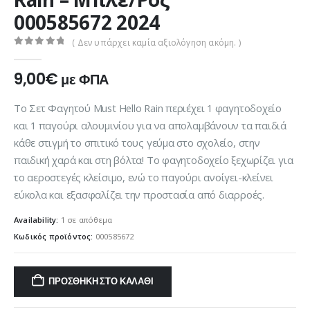
000585672 2024
( Δεν υπάρχει καμία αξιολόγηση ακόμη. )
0
out of 5
9,00
€
με ΦΠΑ
Το Σετ Φαγητού Must Hello Rain περιέχει 1 φαγητοδοχείο
και 1 παγούρι αλουμινίου για να απολαμβάνουν τα παιδιά
κάθε στιγμή το σπιτικό τους γεύμα στο σχολείο, στην
παιδική χαρά και στη βόλτα! Το φαγητοδοχείο ξεχωρίζει για
το αεροστεγές κλείσιμο, ενώ το παγούρι ανοίγει-κλείνει
εύκολα και εξασφαλίζει την προστασία από διαρροές.
Availability:
1 σε απόθεμα
Κωδικός προϊόντος:
000585672
ΠΡΟΣΘΉΚΗ ΣΤΟ ΚΑΛΆΘΙ