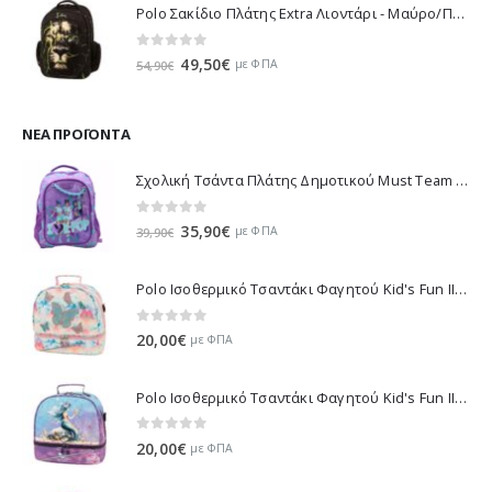
Polo Σακίδιο Πλάτης Extra Λιοντάρι - Μαύρο/Πράσινο 901032-8188 2023
0
out of 5
Original
Η
49,50
€
με ΦΠΑ
54,90
€
price
τρέχουσα
was:
τιμή
54,90€.
είναι:
ΝΈΑ ΠΡΟΪΌΝΤΑ
49,50€.
Σχολική Τσάντα Πλάτης Δημοτικού Must Team K-Pop - Μωβ 000587781 2026
0
out of 5
Original
Η
35,90
€
με ΦΠΑ
39,90
€
price
τρέχουσα
was:
τιμή
Polo Ισοθερμικό Τσαντάκι Φαγητού Kid's Fun II - Πολύχρωμο 971003-8419 2026
39,90€.
είναι:
35,90€.
0
out of 5
20,00
€
με ΦΠΑ
Polo Ισοθερμικό Τσαντάκι Φαγητού Kid's Fun II - Πολύχρωμο 971003-8426 2026
0
out of 5
20,00
€
με ΦΠΑ