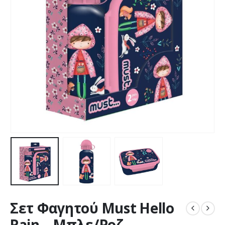
Σετ Φαγητού Must Hello
Rain – Mπλε/Ροζ