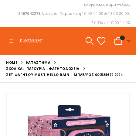
Τηλεφωνικές παραγγελίες:
2467042278
Δευτέρα- Παρασκευή 10:00-14:00 & 18:00-20:00,
Σάββατο 10:00-14:00
0
HOME
ΚΑΤΆΣΤΗΜΑ
ΣΧΟΛΙΚΆ
,
ΠΑΓΟΎΡΙΑ - ΦΑΓΗΤΟΔΟΧΕΊΑ
ΣΕΤ ΦΑΓΗΤΟΎ MUST HELLO RAIN – MΠΛΕ/ΡΟΖ 000585672 2024