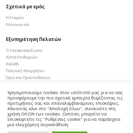
Σχετικά με εμάς
Η Εταιρία
Επικοινωνία
Εξυπηρέτηση Πελατών
Ο λογαριασμός μου
Λίστα Επιθυμιών
Καλάθι
Πολιτική Απορρήτου
Όροι και Προϋποθέσεις
Χρησιμοποιούμε cookies στον ιστότοπό μας για να σας
προσφέρουμε την πιο σχετική εμπειρία θυμίζοντας τις
προτιμήσεις σας και επαναλαμβανόμενες επισκέψεις.
e-sandalidis.gr 2021. Created by GMG Solutions
Κάνοντας κλικ στο "Αποδοχή όλων", συναινείτε στη
χρήση ΟΛΩΝ των cookies. Ωστόσο, μπορείτε να
επισκεφτείτε τις "Ρυθμίσεις cookie" για να παράσχετε
μια ελεγχόμενη συγκατάθεση.