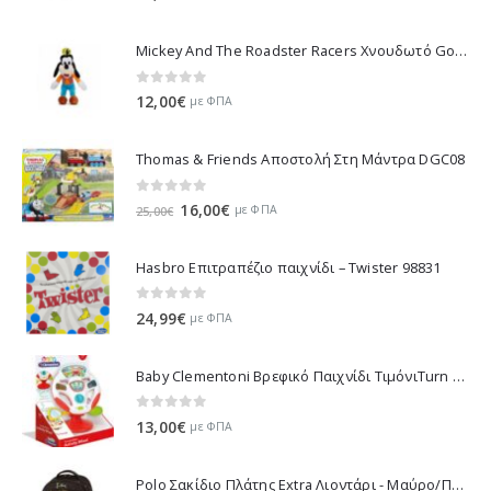
Mickey And The Roadster Racers Χνουδωτό Goofy 25 εκ 1607-01691
0
out of 5
12,00
€
με ΦΠΑ
Thomas & Friends Αποστολή Στη Μάντρα DGC08
0
out of 5
Original
Η
16,00
€
με ΦΠΑ
25,00
€
price
τρέχουσα
was:
τιμή
Hasbro Επιτραπέζιο παιχνίδι – Twister 98831
25,00€.
είναι:
16,00€.
0
out of 5
24,99
€
με ΦΠΑ
Baby Clementoni Βρεφικό Παιχνίδι ΤιμόνιΤurn Αnd Drive Activity Wheel - 1000-17241
0
out of 5
13,00
€
με ΦΠΑ
Polo Σακίδιο Πλάτης Extra Λιοντάρι - Μαύρο/Πράσινο 901032-8188 2023