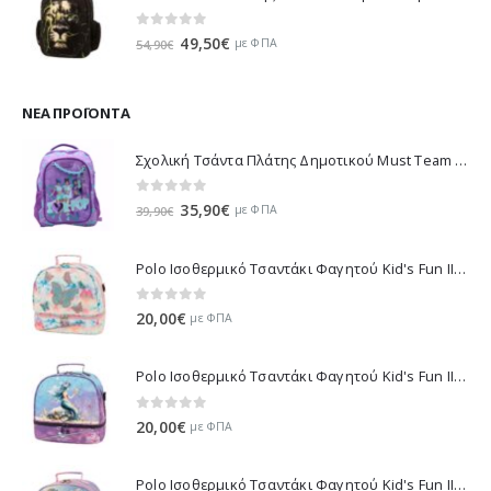
0
out of 5
Original
Η
49,50
€
με ΦΠΑ
54,90
€
price
τρέχουσα
was:
τιμή
54,90€.
είναι:
ΝΈΑ ΠΡΟΪΌΝΤΑ
49,50€.
Σχολική Τσάντα Πλάτης Δημοτικού Must Team K-Pop - Μωβ 000587781 2026
0
out of 5
Original
Η
35,90
€
με ΦΠΑ
39,90
€
price
τρέχουσα
was:
τιμή
Polo Ισοθερμικό Τσαντάκι Φαγητού Kid's Fun II - Πολύχρωμο 971003-8419 2026
39,90€.
είναι:
35,90€.
0
out of 5
20,00
€
με ΦΠΑ
Polo Ισοθερμικό Τσαντάκι Φαγητού Kid's Fun II - Πολύχρωμο 971003-8426 2026
0
out of 5
20,00
€
με ΦΠΑ
Polo Ισοθερμικό Τσαντάκι Φαγητού Kid's Fun II - Μωβ 971003-8420 2026