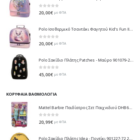
0
out of 5
20,00
€
με ΦΠΑ
Polo Ισοθερμικό Τσαντάκι Φαγητού Kid's Fun II - Λιλά 971003-8425 2026
0
out of 5
20,00
€
με ΦΠΑ
Polo Σακίδιο Πλάτης Patches - Μαύρο 901079-2000 2026
0
out of 5
45,00
€
με ΦΠΑ
ΚΟΡΥΦΑΊΑ ΒΑΘΜΟΛΟΓΊΑ
Mattel Barbie Παιδίατρος Σετ Παιχνιδιού DHB63 / GKH23
0
out of 5
20,99
€
με ΦΠΑ
Polo Σακίδιο Πλάτης Idea - Ποντίκι 901227-72 2017