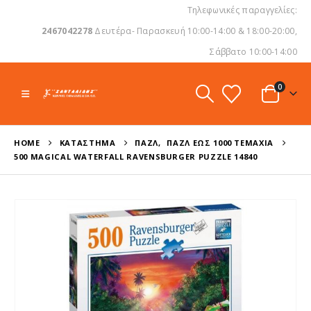
Τηλεφωνικές παραγγελίες:
2467042278
Δευτέρα- Παρασκευή 10:00-14:00 & 18:00-20:00,
Σάββατο 10:00-14:00
0
HOME
ΚΑΤΆΣΤΗΜΑ
ΠΑΖΛ
,
ΠΑΖΛ ΈΩΣ 1000 ΤΕΜΆΧΙΑ
500 MAGICAL WATERFALL RAVENSBURGER PUZZLE 14840