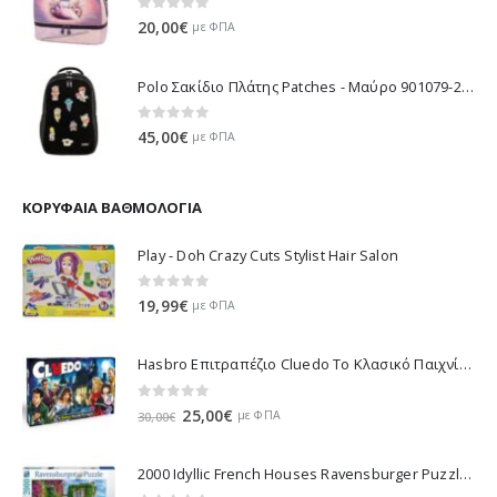
0
out of 5
20,00
€
με ΦΠΑ
Polo Σακίδιο Πλάτης Patches - Μαύρο 901079-2000 2026
0
out of 5
45,00
€
με ΦΠΑ
ΚΟΡΥΦΑΊΑ ΒΑΘΜΟΛΟΓΊΑ
Play - Doh Crazy Cuts Stylist Hair Salon
0
out of 5
19,99
€
με ΦΠΑ
Hasbro Επιτραπέζιο Cluedo Το Κλασικό Παιχνίδι Μυστήριου 38712
0
out of 5
Original
Η
25,00
€
με ΦΠΑ
30,00
€
price
τρέχουσα
was:
τιμή
2000 Idyllic French Houses Ravensburger Puzzle 16640
30,00€.
είναι: