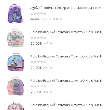
49,50€.
Σχολική Τσάντα Πλάτης Δημοτικού Must Team K-Pop - Μωβ 000587781 2026
0
out of 5
Original
Η
35,90
€
με ΦΠΑ
39,90
€
price
τρέχουσα
was:
τιμή
Polo Ισοθερμικό Τσαντάκι Φαγητού Kid's Fun II - Πολύχρωμο 971003-8419 2026
39,90€.
είναι:
35,90€.
0
out of 5
20,00
€
με ΦΠΑ
Polo Ισοθερμικό Τσαντάκι Φαγητού Kid's Fun II - Πολύχρωμο 971003-8426 2026
0
out of 5
20,00
€
με ΦΠΑ
Polo Ισοθερμικό Τσαντάκι Φαγητού Kid's Fun II - Μωβ 971003-8420 2026
0
out of 5
20,00
€
με ΦΠΑ
Polo Ισοθερμικό Τσαντάκι Φαγητού Kid's Fun II - Λιλά 971003-8425 2026