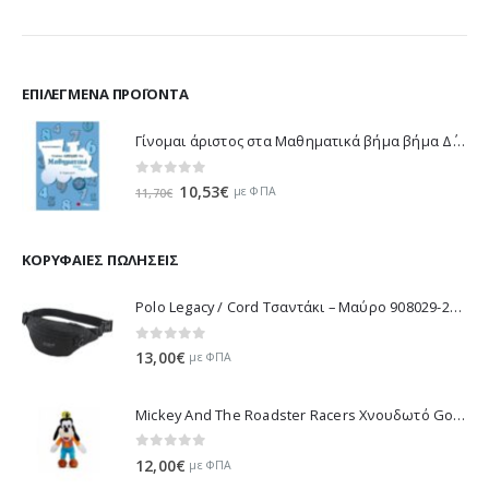
ΕΠΙΛΕΓΜΈΝΑ ΠΡΟΪΌΝΤΑ
Γίνομαι άριστος στα Μαθηματικά βήμα βήμα Δ΄ Δημοτικού - Λυκοτραφίτη Αντιγόνη 21188
0
out of 5
Original
Η
10,53
€
με ΦΠΑ
11,70
€
price
τρέχουσα
was:
τιμή
11,70€.
είναι:
ΚΟΡΥΦΑΊΕΣ ΠΩΛΉΣΕΙΣ
10,53€.
Polo Legacy / Cord Τσαντάκι – Μαύρο 908029-2000 2022
0
out of 5
13,00
€
με ΦΠΑ
Mickey And The Roadster Racers Χνουδωτό Goofy 25 εκ 1607-01691
0
out of 5
12,00
€
με ΦΠΑ