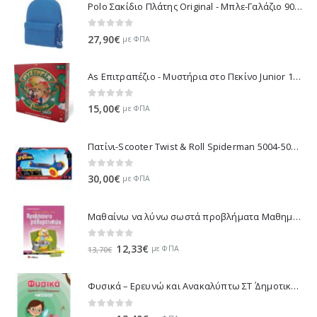
Polo Σακίδιο Πλάτης Original - Μπλε-Γαλάζιο 901135-5600 2021
0
out of 5
27,90
€
με ΦΠΑ
As Επιτραπέζιο - Μυστήρια στο Πεκίνο Junior 1040-10018
0
out of 5
15,00
€
με ΦΠΑ
Πατίνι-Scooter Twist & Roll Spiderman 5004-50218
0
out of 5
30,00
€
με ΦΠΑ
Μαθαίνω να λύνω σωστά προβλήματα Μαθηματικών Β΄ Δημοτικού 21153
0
out of 5
Original
Η
12,33
€
με ΦΠΑ
13,70
€
price
τρέχουσα
was:
τιμή
Φυσικά – Ερευνώ και Ανακαλύπτω ΣΤ΄ Δημοτικού - Τσαντάκου Μαρία 21316
13,70€.
είναι:
12,33€.
0
out of 5