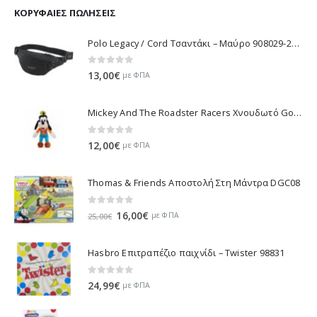
11,70€.
είναι:
ΚΟΡΥΦΑΊΕΣ ΠΩΛΉΣΕΙΣ
10,53€.
Polo Legacy / Cord Τσαντάκι – Μαύρο 908029-2000 2022
0
out of 5
13,00
€
με ΦΠΑ
Mickey And The Roadster Racers Χνουδωτό Goofy 25 εκ 1607-01691
0
out of 5
12,00
€
με ΦΠΑ
Thomas & Friends Αποστολή Στη Μάντρα DGC08
0
out of 5
Original
Η
16,00
€
με ΦΠΑ
25,00
€
price
τρέχουσα
was:
τιμή
Hasbro Επιτραπέζιο παιχνίδι – Twister 98831
25,00€.
είναι:
16,00€.
0
out of 5
24,99
€
με ΦΠΑ