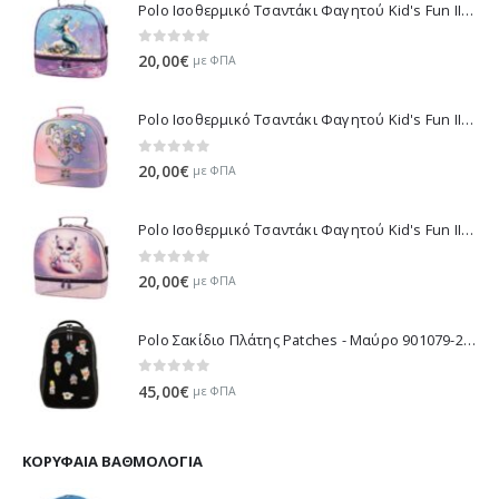
Polo Ισοθερμικό Τσαντάκι Φαγητού Kid's Fun II - Πολύχρωμο 971003-8426 2026
0
out of 5
20,00
€
με ΦΠΑ
Polo Ισοθερμικό Τσαντάκι Φαγητού Kid's Fun II - Μωβ 971003-8420 2026
0
out of 5
20,00
€
με ΦΠΑ
Polo Ισοθερμικό Τσαντάκι Φαγητού Kid's Fun II - Λιλά 971003-8425 2026
0
out of 5
20,00
€
με ΦΠΑ
Polo Σακίδιο Πλάτης Patches - Μαύρο 901079-2000 2026
0
out of 5
45,00
€
με ΦΠΑ
ΚΟΡΥΦΑΊΑ ΒΑΘΜΟΛΟΓΊΑ