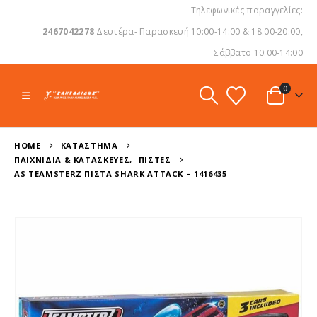
Τηλεφωνικές παραγγελίες:
2467042278
Δευτέρα- Παρασκευή 10:00-14:00 & 18:00-20:00,
Σάββατο 10:00-14:00
0
HOME
ΚΑΤΆΣΤΗΜΑ
ΠΑΙΧΝΊΔΙΑ & ΚΑΤΑΣΚΕΥΈΣ
,
ΠΊΣΤΕΣ
AS TEAMSTERZ ΠΊΣΤΑ SHARK ATTACK – 1416435