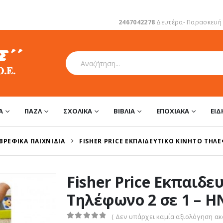
2467042278
Δευτέρα- Παρασκευή 1
Α
ΠΑΖΛ
ΣΧΟΛΙΚΆ
ΒΙΒΛΊΑ
ΕΠΟΧΙΑΚΆ
ΕΊ
ΒΡΕΦΙΚΆ ΠΑΙΧΝΊΔΙΑ
FISHER PRICE ΕΚΠΑΙΔΕΥΤΙΚΌ ΚΙΝΗΤΌ ΤΗΛΈ
Fisher Price Εκπαιδε
Τηλέφωνο 2 σε 1 – H
( Δεν υπάρχει καμία αξιολόγηση ακό