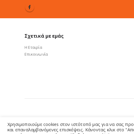
Σχετικά με εμάς
Η Εταιρία
Επικοινωνία
e-sandalidis.gr 2021. Created by GMG Solutions
Χρησιμοποιούμε cookies στον ιστότοπό μας για να σας προ
και επαναλαμβανόμενες επισκέψεις. Κάνοντας κλικ στο "Απ