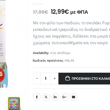
0
out of 5
Original
Η
12,99
€
με ΦΠΑ
17,99
€
price
τρέχουσα
was:
τιμή
Με τον φίλο των παιδιών, το σκυλάκι Pup
17,99€.
είναι:
εκπαιδευτικά τραγούδια, το διαδραστικό 
12,99€.
ήχους και εκφράσεις, διδάσκει στα μικρά 
χρώματα, τα συναισθήματα και τον καιρό.
Availability:
4 σε απόθεμα
Κωδικός προϊόντος:
HNL48
ΠΡΟΣΘΉΚΗ ΣΤΟ ΚΑΛΆΘ