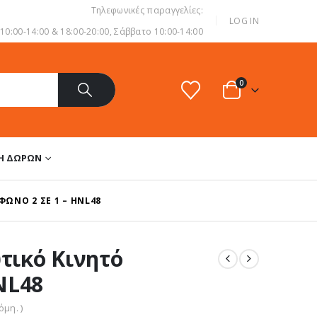
Τηλεφωνικές παραγγελίες:
|
LOG IN
0:00-14:00 & 18:00-20:00, Σάββατο 10:00-14:00
0
ΔΗ ΔΏΡΩΝ
ΦΩΝΟ 2 ΣΕ 1 – HNL48
υτικό Κινητό
NL48
μη. )