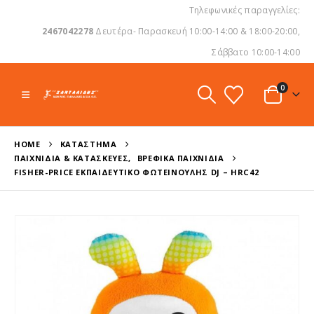
Τηλεφωνικές παραγγελίες:
2467042278
Δευτέρα- Παρασκευή 10:00-14:00 & 18:00-20:00,
Σάββατο 10:00-14:00
0
HOME
ΚΑΤΆΣΤΗΜΑ
ΠΑΙΧΝΊΔΙΑ & ΚΑΤΑΣΚΕΥΈΣ
,
ΒΡΕΦΙΚΆ ΠΑΙΧΝΊΔΙΑ
FISHER-PRICE ΕΚΠΑΙΔΕΥΤΙΚΌ ΦΩΤΕΙΝΟΎΛΗΣ DJ – HRC42