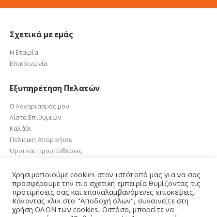
Σχετικά με εμάς
Η Εταιρία
Επικοινωνία
Εξυπηρέτηση Πελατών
Ο λογαριασμός μου
Λίστα Επιθυμιών
Καλάθι
Πολιτική Απορρήτου
Όροι και Προϋποθέσεις
Χρησιμοποιούμε cookies στον ιστότοπό μας για να σας
προσφέρουμε την πιο σχετική εμπειρία θυμίζοντας τις
προτιμήσεις σας και επαναλαμβανόμενες επισκέψεις.
e-sandalidis.gr 2021. Created by GMG Solutions
Κάνοντας κλικ στο "Αποδοχή όλων", συναινείτε στη
χρήση ΟΛΩΝ των cookies. Ωστόσο, μπορείτε να