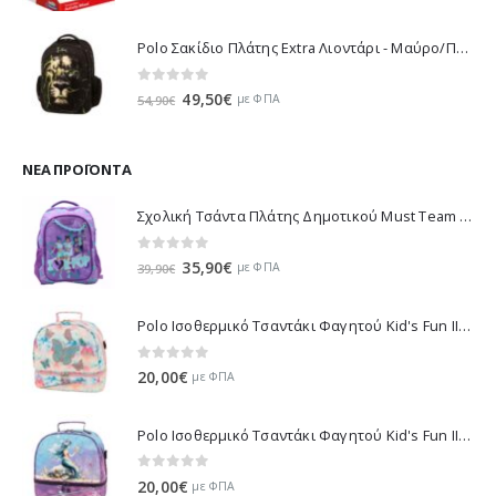
Polo Σακίδιο Πλάτης Extra Λιοντάρι - Μαύρο/Πράσινο 901032-8188 2023
0
out of 5
Original
Η
49,50
€
με ΦΠΑ
54,90
€
price
τρέχουσα
was:
τιμή
54,90€.
είναι:
ΝΈΑ ΠΡΟΪΌΝΤΑ
49,50€.
Σχολική Τσάντα Πλάτης Δημοτικού Must Team K-Pop - Μωβ 000587781 2026
0
out of 5
Original
Η
35,90
€
με ΦΠΑ
39,90
€
price
τρέχουσα
was:
τιμή
Polo Ισοθερμικό Τσαντάκι Φαγητού Kid's Fun II - Πολύχρωμο 971003-8419 2026
39,90€.
είναι:
35,90€.
0
out of 5
20,00
€
με ΦΠΑ
Polo Ισοθερμικό Τσαντάκι Φαγητού Kid's Fun II - Πολύχρωμο 971003-8426 2026
0
out of 5
20,00
€
με ΦΠΑ