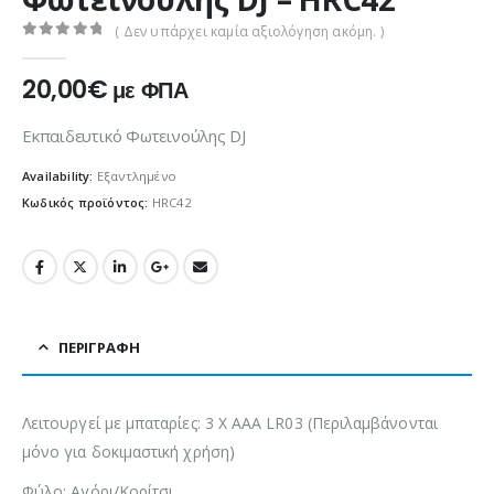
( Δεν υπάρχει καμία αξιολόγηση ακόμη. )
0
out of 5
20,00
€
με ΦΠΑ
Εκπαιδευτικό Φωτεινούλης DJ
Availability:
Εξαντλημένο
Κωδικός προϊόντος:
HRC42
ΠΕΡΙΓΡΑΦΉ
Λειτουργεί με μπαταρίες: 3 X AAA LR03 (Περιλαμβάνονται
μόνο για δοκιμαστική χρήση)
Φύλο: Αγόρι/Κορίτσι