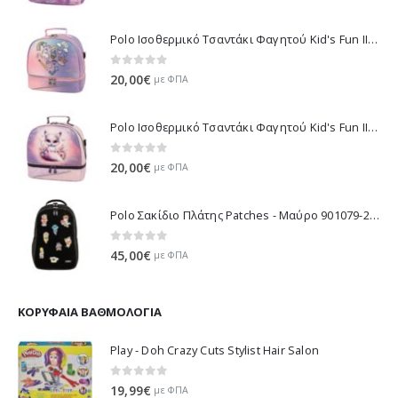
Polo Ισοθερμικό Τσαντάκι Φαγητού Kid's Fun II - Μωβ 971003-8420 2026
0
out of 5
20,00
€
με ΦΠΑ
Polo Ισοθερμικό Τσαντάκι Φαγητού Kid's Fun II - Λιλά 971003-8425 2026
0
out of 5
20,00
€
με ΦΠΑ
Polo Σακίδιο Πλάτης Patches - Μαύρο 901079-2000 2026
0
out of 5
45,00
€
με ΦΠΑ
ΚΟΡΥΦΑΊΑ ΒΑΘΜΟΛΟΓΊΑ
Play - Doh Crazy Cuts Stylist Hair Salon
0
out of 5
19,99
€
με ΦΠΑ