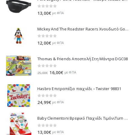
0
out of 5
13,00
€
με ΦΠΑ
Mickey And The Roadster Racers Χνουδωτό Goofy 25 εκ 1607-01691
0
out of 5
12,00
€
με ΦΠΑ
Thomas & Friends Αποστολή Στη Μάντρα DGC08
0
out of 5
Original
Η
16,00
€
με ΦΠΑ
25,00
€
price
τρέχουσα
was:
τιμή
Hasbro Επιτραπέζιο παιχνίδι – Twister 98831
25,00€.
είναι:
16,00€.
0
out of 5
24,99
€
με ΦΠΑ
Baby Clementoni Βρεφικό Παιχνίδι ΤιμόνιΤurn Αnd Drive Activity Wheel - 1000-17241
0
out of 5
13,00
€
με ΦΠΑ