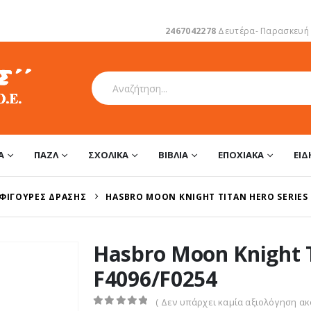
2467042278
Δευτέρα- Παρασκευή 1
Α
ΠΑΖΛ
ΣΧΟΛΙΚΆ
ΒΙΒΛΊΑ
ΕΠΟΧΙΑΚΆ
ΕΊ
ΦΙΓΟΎΡΕΣ ΔΡΆΣΗΣ
HASBRO MOON KNIGHT TITAN HERO SERIES 
Hasbro Moon Knight T
F4096/F0254
( Δεν υπάρχει καμία αξιολόγηση ακό