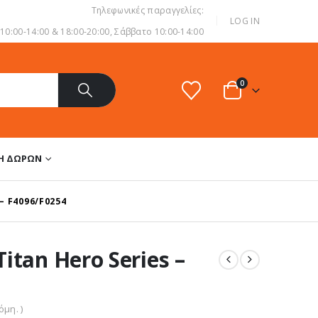
Τηλεφωνικές παραγγελίες:
|
LOG IN
0:00-14:00 & 18:00-20:00, Σάββατο 10:00-14:00
0
ΔΗ ΔΏΡΩΝ
– F4096/F0254
itan Hero Series –
μη. )