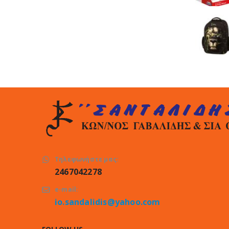
Τηλεφωνήστε μας:
2467042278
e-mail:
io.sandalidis@yahoo.com