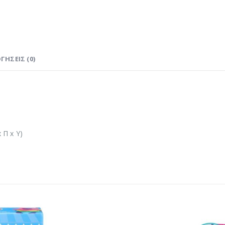
ΓΉΣΕΙΣ (0)
 Π x Υ)