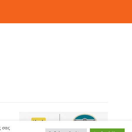
ς σας