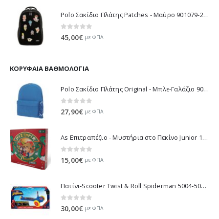
Polo Σακίδιο Πλάτης Patches - Μαύρο 901079-2000 2026
0
out of 5
45,00
€
με ΦΠΑ
ΚΟΡΥΦΑΊΑ ΒΑΘΜΟΛΟΓΊΑ
Polo Σακίδιο Πλάτης Original - Μπλε-Γαλάζιο 901135-5600 2021
0
out of 5
27,90
€
με ΦΠΑ
As Επιτραπέζιο - Μυστήρια στο Πεκίνο Junior 1040-10018
0
out of 5
15,00
€
με ΦΠΑ
Πατίνι-Scooter Twist & Roll Spiderman 5004-50218
0
out of 5
30,00
€
με ΦΠΑ