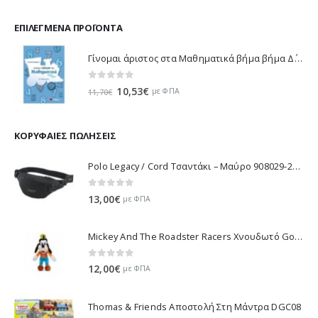
ΕΠΙΛΕΓΜΈΝΑ ΠΡΟΪΌΝΤΑ
Γίνομαι άριστος στα Μαθηματικά βήμα βήμα Δ΄ Δημοτικού - Λυκοτραφίτη Αντιγόνη 21188
0
out of 5
Original
Η
10,53
€
με ΦΠΑ
11,70
€
price
τρέχουσα
was:
τιμή
11,70€.
είναι:
ΚΟΡΥΦΑΊΕΣ ΠΩΛΉΣΕΙΣ
10,53€.
Polo Legacy / Cord Τσαντάκι – Μαύρο 908029-2000 2022
0
out of 5
13,00
€
με ΦΠΑ
Mickey And The Roadster Racers Χνουδωτό Goofy 25 εκ 1607-01691
0
out of 5
12,00
€
με ΦΠΑ
Thomas & Friends Αποστολή Στη Μάντρα DGC08