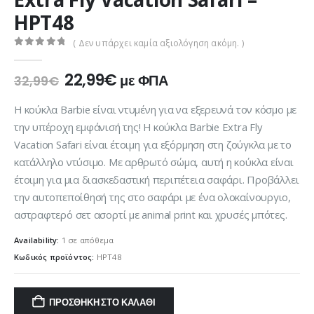
HPT48
( Δεν υπάρχει καμία αξιολόγηση ακόμη. )
0
out of 5
Original
Η
22,99
€
με ΦΠΑ
32,99
€
price
τρέχουσα
was:
τιμή
Η κούκλα Barbie είναι ντυμένη για να εξερευνά τον κόσμο με
32,99€.
είναι:
την υπέροχη εμφάνισή της! Η κούκλα Barbie Extra Fly
22,99€.
Vacation Safari είναι έτοιμη για εξόρμηση στη ζούγκλα με το
κατάλληλο ντύσιμο. Με αρθρωτό σώμα, αυτή η κούκλα είναι
έτοιμη για μια διασκεδαστική περιπέτεια σαφάρι. Προβάλλει
την αυτοπεποίθησή της στο σαφάρι με ένα ολοκαίνουργιο,
αστραφτερό σετ ασορτί με animal print και χρυσές μπότες.
Availability:
1 σε απόθεμα
Κωδικός προϊόντος:
HPT48
ΠΡΟΣΘΉΚΗ ΣΤΟ ΚΑΛΆΘΙ