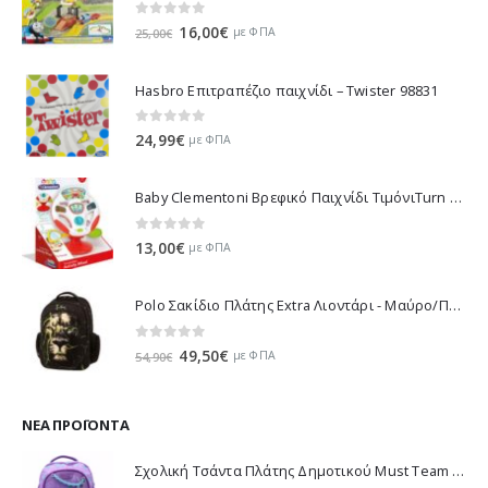
0
out of 5
Original
Η
16,00
€
με ΦΠΑ
25,00
€
price
τρέχουσα
was:
τιμή
Hasbro Επιτραπέζιο παιχνίδι – Twister 98831
25,00€.
είναι:
16,00€.
0
out of 5
24,99
€
με ΦΠΑ
Baby Clementoni Βρεφικό Παιχνίδι ΤιμόνιΤurn Αnd Drive Activity Wheel - 1000-17241
0
out of 5
13,00
€
με ΦΠΑ
Polo Σακίδιο Πλάτης Extra Λιοντάρι - Μαύρο/Πράσινο 901032-8188 2023
0
out of 5
Original
Η
49,50
€
με ΦΠΑ
54,90
€
price
τρέχουσα
was:
τιμή
54,90€.
είναι:
ΝΈΑ ΠΡΟΪΌΝΤΑ
49,50€.
Σχολική Τσάντα Πλάτης Δημοτικού Must Team K-Pop - Μωβ 000587781 2026