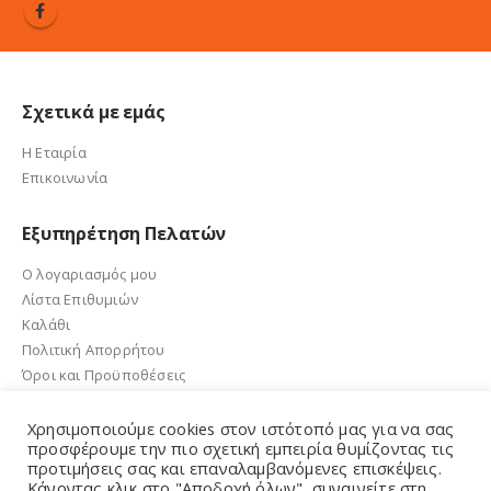
Σχετικά με εμάς
Η Εταιρία
Επικοινωνία
Εξυπηρέτηση Πελατών
Ο λογαριασμός μου
Λίστα Επιθυμιών
Καλάθι
Πολιτική Απορρήτου
Όροι και Προϋποθέσεις
Χρησιμοποιούμε cookies στον ιστότοπό μας για να σας
προσφέρουμε την πιο σχετική εμπειρία θυμίζοντας τις
προτιμήσεις σας και επαναλαμβανόμενες επισκέψεις.
e-sandalidis.gr 2021. Created by GMG Solutions
Κάνοντας κλικ στο "Αποδοχή όλων", συναινείτε στη