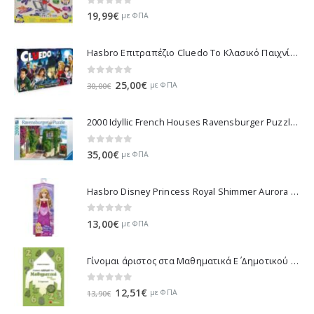
0
out of 5
19,99
€
με ΦΠΑ
Hasbro Επιτραπέζιο Cluedo Το Κλασικό Παιχνίδι Μυστήριου 38712
0
out of 5
Original
Η
25,00
€
με ΦΠΑ
30,00
€
price
τρέχουσα
was:
τιμή
2000 Idyllic French Houses Ravensburger Puzzle 16640
30,00€.
είναι:
25,00€.
0
out of 5
35,00
€
με ΦΠΑ
Hasbro Disney Princess Royal Shimmer Aurora Doll F0899
0
out of 5
13,00
€
με ΦΠΑ
Γίνομαι άριστος στα Μαθηματικά Ε΄ Δημοτικού - Λυκοτραφίτη Αντιγόνη 21070
0
out of 5
Original
Η
12,51
€
με ΦΠΑ
13,90
€
price
τρέχουσα