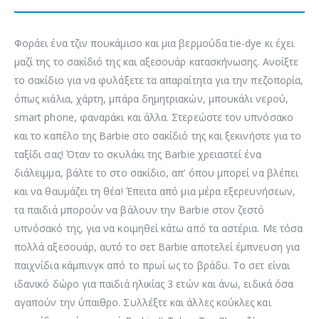
Φοράει ένα τζιν πουκάμισο και μια βερμούδα tie-dye κι έχει
μαζί της το σακίδιό της και αξεσουάρ κατασκήνωσης. Ανοίξτε
το σακίδιο για να φυλάξετε τα απαραίτητα για την πεζοπορία,
όπως κιάλια, χάρτη, μπάρα δημητριακών, μπουκάλι νερού,
smart phone, φαναράκι και άλλα. Στερεώστε τον υπνόσακο
και το καπέλο της Barbie στο σακίδιό της και ξεκινήστε για το
ταξίδι σας! Όταν το σκυλάκι της Barbie χρειαστεί ένα
διάλειμμα, βάλτε το στο σακίδιο, απ’ όπου μπορεί να βλέπει
και να θαυμάζει τη θέα! Έπειτα από μια μέρα εξερευνήσεων,
τα παιδιά μπορούν να βάλουν την Barbie στον ζεστό
υπνόσακό της, για να κοιμηθεί κάτω από τα αστέρια. Με τόσα
πολλά αξεσουάρ, αυτό το σετ Barbie αποτελεί έμπνευση για
παιχνίδια κάμπινγκ από το πρωί ως το βράδυ. Το σετ είναι
ιδανικό δώρο για παιδιά ηλικίας 3 ετών και άνω, ειδικά όσα
αγαπούν την ύπαιθρο. Συλλέξτε και άλλες κούκλες και