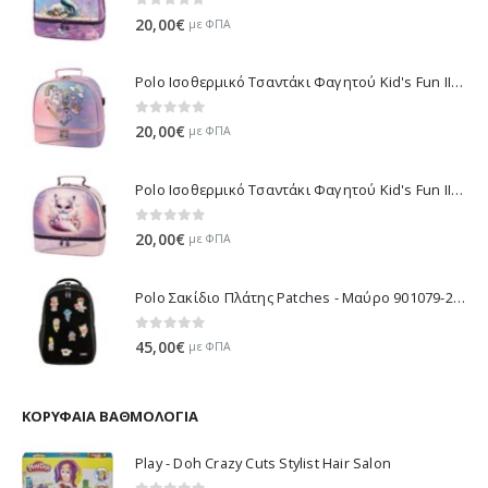
0
out of 5
20,00
€
με ΦΠΑ
Polo Ισοθερμικό Τσαντάκι Φαγητού Kid's Fun II - Μωβ 971003-8420 2026
0
out of 5
20,00
€
με ΦΠΑ
Polo Ισοθερμικό Τσαντάκι Φαγητού Kid's Fun II - Λιλά 971003-8425 2026
0
out of 5
20,00
€
με ΦΠΑ
Polo Σακίδιο Πλάτης Patches - Μαύρο 901079-2000 2026
0
out of 5
45,00
€
με ΦΠΑ
ΚΟΡΥΦΑΊΑ ΒΑΘΜΟΛΟΓΊΑ
Play - Doh Crazy Cuts Stylist Hair Salon