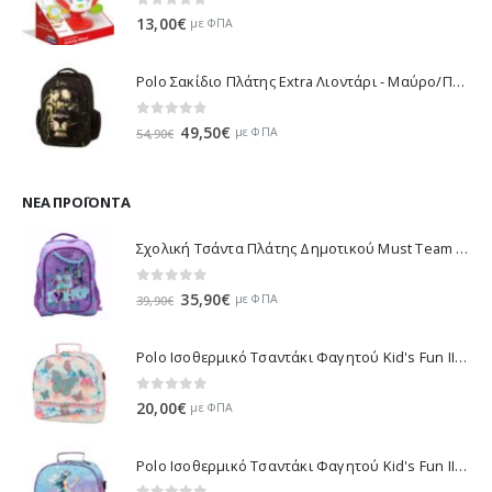
0
out of 5
13,00
€
με ΦΠΑ
Polo Σακίδιο Πλάτης Extra Λιοντάρι - Μαύρο/Πράσινο 901032-8188 2023
0
out of 5
Original
Η
49,50
€
με ΦΠΑ
54,90
€
price
τρέχουσα
was:
τιμή
54,90€.
είναι:
ΝΈΑ ΠΡΟΪΌΝΤΑ
49,50€.
Σχολική Τσάντα Πλάτης Δημοτικού Must Team K-Pop - Μωβ 000587781 2026
0
out of 5
Original
Η
35,90
€
με ΦΠΑ
39,90
€
price
τρέχουσα
was:
τιμή
Polo Ισοθερμικό Τσαντάκι Φαγητού Kid's Fun II - Πολύχρωμο 971003-8419 2026
39,90€.
είναι:
35,90€.
0
out of 5
20,00
€
με ΦΠΑ
Polo Ισοθερμικό Τσαντάκι Φαγητού Kid's Fun II - Πολύχρωμο 971003-8426 2026