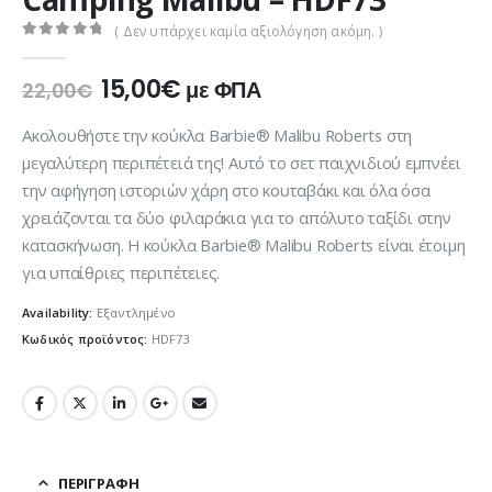
( Δεν υπάρχει καμία αξιολόγηση ακόμη. )
0
out of 5
Original
Η
15,00
€
με ΦΠΑ
22,00
€
price
τρέχουσα
was:
τιμή
Ακολουθήστε την κούκλα Barbie® Malibu Roberts στη
22,00€.
είναι:
μεγαλύτερη περιπέτειά της! Αυτό το σετ παιχνιδιού εμπνέει
15,00€.
την αφήγηση ιστοριών χάρη στο κουταβάκι και όλα όσα
χρειάζονται τα δύο φιλαράκια για το απόλυτο ταξίδι στην
κατασκήνωση. Η κούκλα ​Barbie® Malibu Roberts είναι έτοιμη
για υπαίθριες περιπέτειες.
Availability:
Εξαντλημένο
Κωδικός προϊόντος:
HDF73
ΠΕΡΙΓΡΑΦΉ