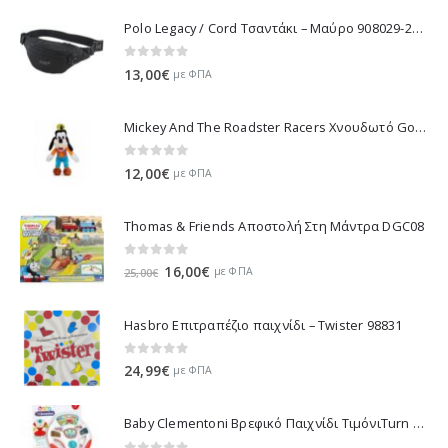
10,53€.
Polo Legacy / Cord Τσαντάκι – Μαύρο 908029-2000 2022
0
out of 5
13,00
€
με ΦΠΑ
Mickey And The Roadster Racers Χνουδωτό Goofy 25 εκ 1607-01691
0
out of 5
12,00
€
με ΦΠΑ
Thomas & Friends Αποστολή Στη Μάντρα DGC08
0
out of 5
Original
Η
16,00
€
με ΦΠΑ
25,00
€
price
τρέχουσα
was:
τιμή
Hasbro Επιτραπέζιο παιχνίδι – Twister 98831
25,00€.
είναι:
16,00€.
0
out of 5
24,99
€
με ΦΠΑ
Baby Clementoni Βρεφικό Παιχνίδι ΤιμόνιΤurn Αnd Drive Activity Wheel - 1000-17241