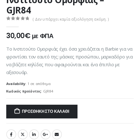
GJR84
( Δεν υπάρχει καμία αξιολόγηση ακόμη. )
0
out of 5
30,00
€
με ΦΠΑ
Το Ινστιτούτο Ομορφιάς έχει όσα χρειάζεται η Barbie για να
φροντίσει τον εαυτό της: μάσκες προσώπου, μαρκαδόρο για
να βάζετε κηλίδες που αφαιρούνται και ένα έπιπλο με
αξεσουάρ.
Availability:
1 σε απόθεμα
Κωδικός προϊόντος:
GJR84
ΠΡΟΣΘΉΚΗ ΣΤΟ ΚΑΛΆΘΙ