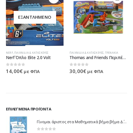
ΕΞΑΝΤΛΗΜΈΝΟ
NERF
,
ΠΑΙΧΝΊΔΙΑ & ΚΑΤΑΣΚΕΥΈΣ
ΠΑΙΧΝΊΔΙΑ & ΚΑΤΑΣΚΕΥΈΣ
,
ΤΡΕΝΆΚΙΑ
Nerf Όπλο Elite 2.0 Volt
Thomas and Friends Περιπέτεια με τους Δεινοσαύρους FBC62
0
out of 5
0
out of 5
14,00
€
30,00
€
με ΦΠΑ
με ΦΠΑ
ΕΠΙΛΕΓΜΈΝΑ ΠΡΟΪΌΝΤΑ
Γίνομαι άριστος στα Μαθηματικά βήμα βήμα Δ΄ Δημοτικού - Λυκοτραφίτη Αντιγόνη 21188