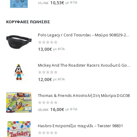
0
out of 5
Original
Η
10,53
€
με ΦΠΑ
11,70
€
price
τρέχουσα
was:
τιμή
11,70€.
είναι:
ΚΟΡΥΦΑΊΕΣ ΠΩΛΉΣΕΙΣ
10,53€.
Polo Legacy / Cord Τσαντάκι – Μαύρο 908029-2000 2022
0
out of 5
13,00
€
με ΦΠΑ
Mickey And The Roadster Racers Χνουδωτό Goofy 25 εκ 1607-01691
0
out of 5
12,00
€
με ΦΠΑ
Thomas & Friends Αποστολή Στη Μάντρα DGC08
0
out of 5
Original
Η
16,00
€
με ΦΠΑ
25,00
€
price
τρέχουσα
was:
τιμή
Hasbro Επιτραπέζιο παιχνίδι – Twister 98831
25,00€.
είναι:
16,00€.