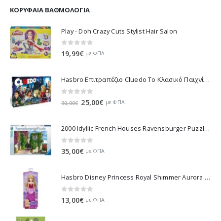
ΚΟΡΥΦΑΊΑ ΒΑΘΜΟΛΟΓΊΑ
Play - Doh Crazy Cuts Stylist Hair Salon
0
out of 5
19,99
€
με ΦΠΑ
Hasbro Επιτραπέζιο Cluedo Το Κλασικό Παιχνίδι Μυστήριου 38712
0
out of 5
Original
Η
25,00
€
με ΦΠΑ
30,00
€
price
τρέχουσα
was:
τιμή
2000 Idyllic French Houses Ravensburger Puzzle 16640
30,00€.
είναι:
25,00€.
0
out of 5
35,00
€
με ΦΠΑ
Hasbro Disney Princess Royal Shimmer Aurora Doll F0899
0
out of 5
13,00
€
με ΦΠΑ