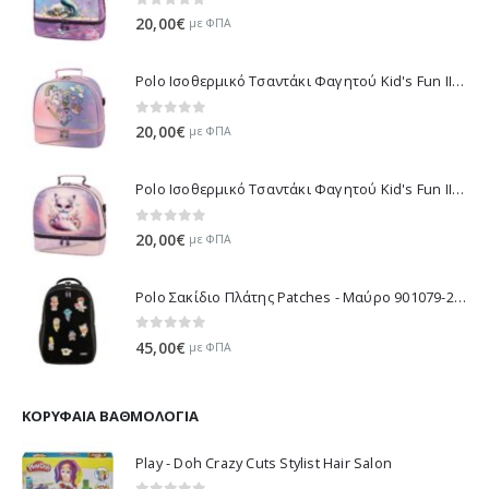
0
out of 5
20,00
€
με ΦΠΑ
Polo Ισοθερμικό Τσαντάκι Φαγητού Kid's Fun II - Μωβ 971003-8420 2026
0
out of 5
20,00
€
με ΦΠΑ
Polo Ισοθερμικό Τσαντάκι Φαγητού Kid's Fun II - Λιλά 971003-8425 2026
0
out of 5
20,00
€
με ΦΠΑ
Polo Σακίδιο Πλάτης Patches - Μαύρο 901079-2000 2026
0
out of 5
45,00
€
με ΦΠΑ
ΚΟΡΥΦΑΊΑ ΒΑΘΜΟΛΟΓΊΑ
Play - Doh Crazy Cuts Stylist Hair Salon