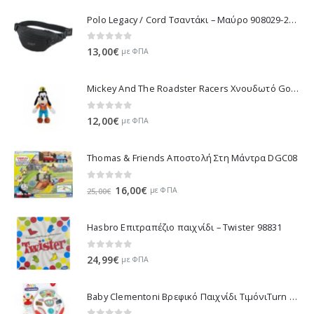
10,53€.
Polo Legacy / Cord Τσαντάκι – Μαύρο 908029-2000 2022
0
out of 5
13,00
€
με ΦΠΑ
Mickey And The Roadster Racers Χνουδωτό Goofy 25 εκ 1607-01691
0
out of 5
12,00
€
με ΦΠΑ
Thomas & Friends Αποστολή Στη Μάντρα DGC08
0
out of 5
Original
Η
16,00
€
με ΦΠΑ
25,00
€
price
τρέχουσα
was:
τιμή
Hasbro Επιτραπέζιο παιχνίδι – Twister 98831
25,00€.
είναι:
16,00€.
0
out of 5
24,99
€
με ΦΠΑ
Baby Clementoni Βρεφικό Παιχνίδι ΤιμόνιΤurn Αnd Drive Activity Wheel - 1000-17241