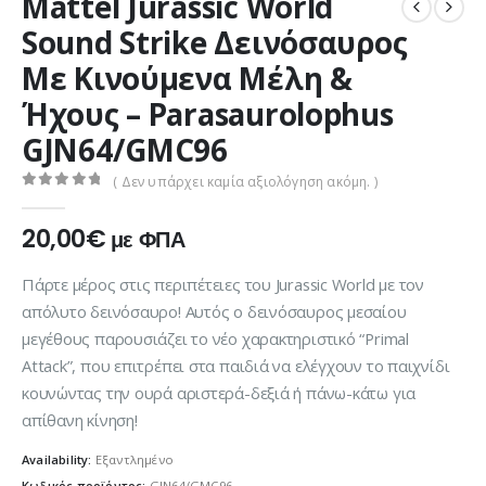
Mattel Jurassic World
Sound Strike Δεινόσαυρος
Με Κινούμενα Μέλη &
Ήχους – Parasaurolophus
GJN64/GMC96
( Δεν υπάρχει καμία αξιολόγηση ακόμη. )
0
out of 5
20,00
€
με ΦΠΑ
Πάρτε μέρος στις περιπέτειες του Jurassic World με τον
απόλυτο δεινόσαυρο! Αυτός ο δεινόσαυρος μεσαίου
μεγέθους παρουσιάζει το νέο χαρακτηριστικό “Primal
Attack”, που επιτρέπει στα παιδιά να ελέγχουν το παιχνίδι
κουνώντας την ουρά αριστερά-δεξιά ή πάνω-κάτω για
απίθανη κίνηση!
Availability:
Εξαντλημένο
Κωδικός προϊόντος:
GJN64/GMC96