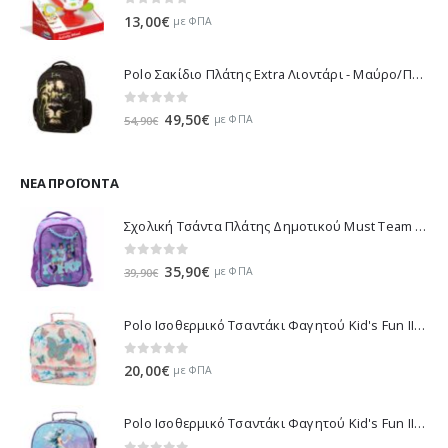
0
out of 5
13,00
€
με ΦΠΑ
Polo Σακίδιο Πλάτης Extra Λιοντάρι - Μαύρο/Πράσινο 901032-8188 2023
0
out of 5
Original
Η
49,50
€
με ΦΠΑ
54,90
€
price
τρέχουσα
was:
τιμή
54,90€.
είναι:
ΝΈΑ ΠΡΟΪΌΝΤΑ
49,50€.
Σχολική Τσάντα Πλάτης Δημοτικού Must Team K-Pop - Μωβ 000587781 2026
0
out of 5
Original
Η
35,90
€
με ΦΠΑ
39,90
€
price
τρέχουσα
was:
τιμή
Polo Ισοθερμικό Τσαντάκι Φαγητού Kid's Fun II - Πολύχρωμο 971003-8419 2026
39,90€.
είναι:
35,90€.
0
out of 5
20,00
€
με ΦΠΑ
Polo Ισοθερμικό Τσαντάκι Φαγητού Kid's Fun II - Πολύχρωμο 971003-8426 2026