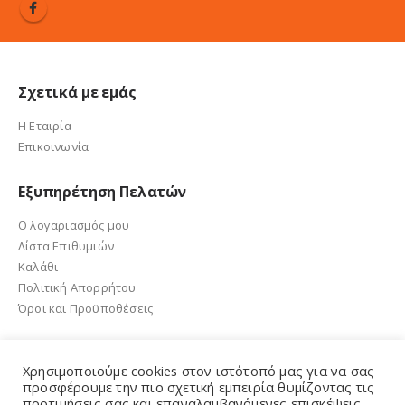
Σχετικά με εμάς
Η Εταιρία
Επικοινωνία
Εξυπηρέτηση Πελατών
Ο λογαριασμός μου
Λίστα Επιθυμιών
Καλάθι
Πολιτική Απορρήτου
Όροι και Προϋποθέσεις
Χρησιμοποιούμε cookies στον ιστότοπό μας για να σας
προσφέρουμε την πιο σχετική εμπειρία θυμίζοντας τις
e-sandalidis.gr 2021. Created by GMG Solutions
προτιμήσεις σας και επαναλαμβανόμενες επισκέψεις.