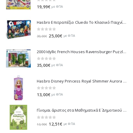
0
out of 5
19,99
€
με ΦΠΑ
Hasbro Επιτραπέζιο Cluedo Το Κλασικό Παιχνίδι Μυστήριου 38712
0
out of 5
Original
Η
25,00
€
με ΦΠΑ
30,00
€
price
τρέχουσα
was:
τιμή
2000 Idyllic French Houses Ravensburger Puzzle 16640
30,00€.
είναι:
25,00€.
0
out of 5
35,00
€
με ΦΠΑ
Hasbro Disney Princess Royal Shimmer Aurora Doll F0899
0
out of 5
13,00
€
με ΦΠΑ
Γίνομαι άριστος στα Μαθηματικά Ε΄ Δημοτικού - Λυκοτραφίτη Αντιγόνη 21070
0
out of 5
Original
Η
12,51
€
με ΦΠΑ
13,90
€
price
τρέχουσα