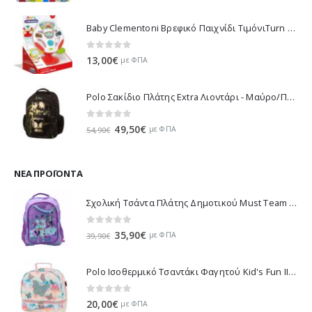
Baby Clementoni Βρεφικό Παιχνίδι ΤιμόνιΤurn Αnd Drive Activity Wheel - 1000-17241
0
out of 5
13,00
€
με ΦΠΑ
Polo Σακίδιο Πλάτης Extra Λιοντάρι - Μαύρο/Πράσινο 901032-8188 2023
0
out of 5
Original
Η
49,50
€
με ΦΠΑ
54,90
€
price
τρέχουσα
was:
τιμή
54,90€.
είναι:
ΝΈΑ ΠΡΟΪΌΝΤΑ
49,50€.
Σχολική Τσάντα Πλάτης Δημοτικού Must Team K-Pop - Μωβ 000587781 2026
0
out of 5
Original
Η
35,90
€
με ΦΠΑ
39,90
€
price
τρέχουσα
was:
τιμή
Polo Ισοθερμικό Τσαντάκι Φαγητού Kid's Fun II - Πολύχρωμο 971003-8419 2026
39,90€.
είναι:
35,90€.
0
out of 5
20,00
€
με ΦΠΑ