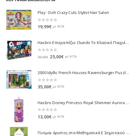
Play - Doh Crazy Cuts Stylist Hair Salon
0
out of 5
19,99
€
με ΦΠΑ
Hasbro Επιτραπέζιο Cluedo Το Κλασικό Παιχνίδι Μυστήριου 38712
0
out of 5
Original
Η
25,00
€
με ΦΠΑ
30,00
€
price
τρέχουσα
was:
τιμή
2000 Idyllic French Houses Ravensburger Puzzle 16640
30,00€.
είναι:
25,00€.
0
out of 5
35,00
€
με ΦΠΑ
Hasbro Disney Princess Royal Shimmer Aurora Doll F0899
0
out of 5
13,00
€
με ΦΠΑ
Γίνομαι άριστος στα Μαθηματικά Ε΄ Δημοτικού - Λυκοτραφίτη Αντιγόνη 21070