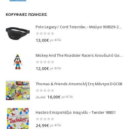
price
τρέχουσα
was:
τιμή
11,70€.
είναι:
ΚΟΡΥΦΑΊΕΣ ΠΩΛΉΣΕΙΣ
10,53€.
Polo Legacy / Cord Τσαντάκι – Μαύρο 908029-2000 2022
0
out of 5
13,00
€
με ΦΠΑ
Mickey And The Roadster Racers Χνουδωτό Goofy 25 εκ 1607-01691
0
out of 5
12,00
€
με ΦΠΑ
Thomas & Friends Αποστολή Στη Μάντρα DGC08
0
out of 5
Original
Η
16,00
€
με ΦΠΑ
25,00
€
price
τρέχουσα
was:
τιμή
Hasbro Επιτραπέζιο παιχνίδι – Twister 98831
25,00€.
είναι:
16,00€.
0
out of 5
24,99
€
με ΦΠΑ