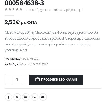
000584638-3
( Δεν υπάρχει καμία αξιολόγηση ακόμη. )
0
out of 5
2,50
€
με ΦΠΑ
Must Μολυβοθήκη Μεταλλική σε 4 υπέροχα σχέδια που θα
ενθουσιάσουν μικρούς και μεγάλους! Απαραίτητο αξεσουάρ
που εξασφαλίζει την καλύτερη οργάνωση και τάξη της
γραφική ύλης!
Availability:
4 σε απόθεμα
Κωδικός προϊόντος:
000584638-3
ΠΡΟΣΘΉΚΗ ΣΤΟ ΚΑΛΆΘΙ