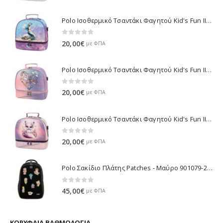
Polo Ισοθερμικό Τσαντάκι Φαγητού Kid's Fun II - Πολύχρωμο 971003-8426 2026
0
out of 5
20,00
€
με ΦΠΑ
Polo Ισοθερμικό Τσαντάκι Φαγητού Kid's Fun II - Μωβ 971003-8420 2026
0
out of 5
20,00
€
με ΦΠΑ
Polo Ισοθερμικό Τσαντάκι Φαγητού Kid's Fun II - Λιλά 971003-8425 2026
0
out of 5
20,00
€
με ΦΠΑ
Polo Σακίδιο Πλάτης Patches - Μαύρο 901079-2000 2026
0
out of 5
45,00
€
με ΦΠΑ
ΚΟΡΥΦΑΊΑ ΒΑΘΜΟΛΟΓΊΑ