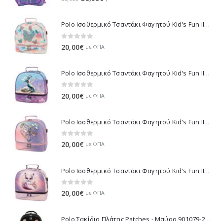
price
τρέχουσα
was:
τιμή
Polo Ισοθερμικό Τσαντάκι Φαγητού Kid's Fun II - Πολύχρωμο 971003-8419 2026
39,90€.
είναι:
35,90€.
0
out of 5
20,00
€
με ΦΠΑ
Polo Ισοθερμικό Τσαντάκι Φαγητού Kid's Fun II - Πολύχρωμο 971003-8426 2026
0
out of 5
20,00
€
με ΦΠΑ
Polo Ισοθερμικό Τσαντάκι Φαγητού Kid's Fun II - Μωβ 971003-8420 2026
0
out of 5
20,00
€
με ΦΠΑ
Polo Ισοθερμικό Τσαντάκι Φαγητού Kid's Fun II - Λιλά 971003-8425 2026
0
out of 5
20,00
€
με ΦΠΑ
Polo Σακίδιο Πλάτης Patches - Μαύρο 901079-2000 2026