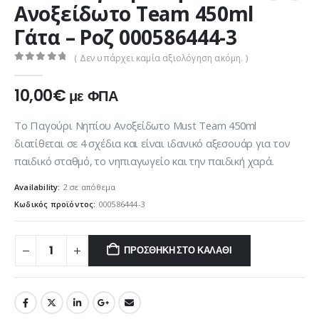
Ανοξείδωτο Team 450ml
Γάτα – Ροζ 000586444-3
( Δεν υπάρχει καμία αξιολόγηση ακόμη. )
0
out of 5
10,00
€
με ΦΠΑ
Το Παγούρι Νηπίου Ανοξείδωτο Must Team 450ml
διατίθεται σε 4 σχέδια και είναι ιδανικό αξεσουάρ για τον
παιδικό σταθμό, το νηπιαγωγείο και την παιδική χαρά.
Availability:
2 σε απόθεμα
Κωδικός προϊόντος:
000586444-3
ΠΡΟΣΘΉΚΗ ΣΤΟ ΚΑΛΆΘΙ