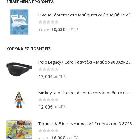
ΕΠΙΛΕΓΜΈΝΑ ΠΡΟΪΌΝΤΑ
Γίνομαι άριστος στα Μαθηματικά βήμα βήμα Δ΄ Δημοτικού - Λυκοτραφίτη Αντιγόνη 21188
0
out of 5
Original
Η
10,53
€
με ΦΠΑ
11,70
€
price
τρέχουσα
was:
τιμή
11,70€.
είναι:
ΚΟΡΥΦΑΊΕΣ ΠΩΛΉΣΕΙΣ
10,53€.
Polo Legacy / Cord Τσαντάκι – Μαύρο 908029-2000 2022
0
out of 5
13,00
€
με ΦΠΑ
Mickey And The Roadster Racers Χνουδωτό Goofy 25 εκ 1607-01691
0
out of 5
12,00
€
με ΦΠΑ
Thomas & Friends Αποστολή Στη Μάντρα DGC08
0
out of 5
Original
Η
16,00
€
με ΦΠΑ
25,00
€