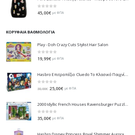
0
out of 5
45,00
€
με ΦΠΑ
ΚΟΡΥΦΑΊΑ ΒΑΘΜΟΛΟΓΊΑ
Play - Doh Crazy Cuts Stylist Hair Salon
0
out of 5
19,99
€
με ΦΠΑ
Hasbro Επιτραπέζιο Cluedo Το Κλασικό Παιχνίδι Μυστήριου 38712
0
out of 5
Original
Η
25,00
€
με ΦΠΑ
30,00
€
price
τρέχουσα
was:
τιμή
2000 Idyllic French Houses Ravensburger Puzzle 16640
30,00€.
είναι:
25,00€.
0
out of 5
35,00
€
με ΦΠΑ
Hasbro Disney Princess Royal Shimmer Aurora Doll F0899