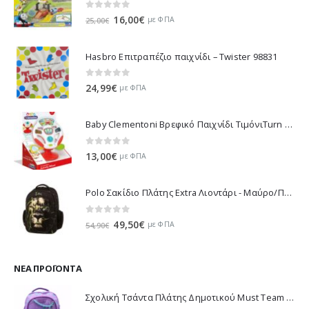
0
out of 5
Original
Η
16,00
€
με ΦΠΑ
25,00
€
price
τρέχουσα
was:
τιμή
Hasbro Επιτραπέζιο παιχνίδι – Twister 98831
25,00€.
είναι:
16,00€.
0
out of 5
24,99
€
με ΦΠΑ
Baby Clementoni Βρεφικό Παιχνίδι ΤιμόνιΤurn Αnd Drive Activity Wheel - 1000-17241
0
out of 5
13,00
€
με ΦΠΑ
Polo Σακίδιο Πλάτης Extra Λιοντάρι - Μαύρο/Πράσινο 901032-8188 2023
0
out of 5
Original
Η
49,50
€
με ΦΠΑ
54,90
€
price
τρέχουσα
was:
τιμή
54,90€.
είναι:
ΝΈΑ ΠΡΟΪΌΝΤΑ
49,50€.
Σχολική Τσάντα Πλάτης Δημοτικού Must Team K-Pop - Μωβ 000587781 2026