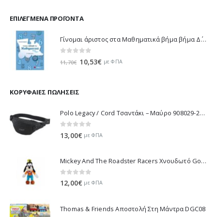
ΕΠΙΛΕΓΜΈΝΑ ΠΡΟΪΌΝΤΑ
Γίνομαι άριστος στα Μαθηματικά βήμα βήμα Δ΄ Δημοτικού - Λυκοτραφίτη Αντιγόνη 21188
0
out of 5
Original
Η
10,53
€
με ΦΠΑ
11,70
€
price
τρέχουσα
was:
τιμή
11,70€.
είναι:
ΚΟΡΥΦΑΊΕΣ ΠΩΛΉΣΕΙΣ
10,53€.
Polo Legacy / Cord Τσαντάκι – Μαύρο 908029-2000 2022
0
out of 5
13,00
€
με ΦΠΑ
Mickey And The Roadster Racers Χνουδωτό Goofy 25 εκ 1607-01691
0
out of 5
12,00
€
με ΦΠΑ
Thomas & Friends Αποστολή Στη Μάντρα DGC08