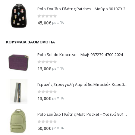
Polo Σακίδιο Πλάτης Patches - Μαύρο 901079-2000 2026
0
out of 5
45,00
€
με ΦΠΑ
ΚΟΡΥΦΑΊΑ ΒΑΘΜΟΛΟΓΊΑ
Polo Solido Κασετίνα – Μωβ 937279-4700 2024
0
out of 5
13,00
€
με ΦΠΑ
Γεραλής Στρογγυλή Λαμπάδα Μπρελόκ Καραβάκι - Μπλε 114-2 2025
0
out of 5
13,00
€
με ΦΠΑ
Polo Σακίδιο Πλάτης Multi Pocket - Φιστικί 901064-6900 2025
0
out of 5
50,00
€
με ΦΠΑ