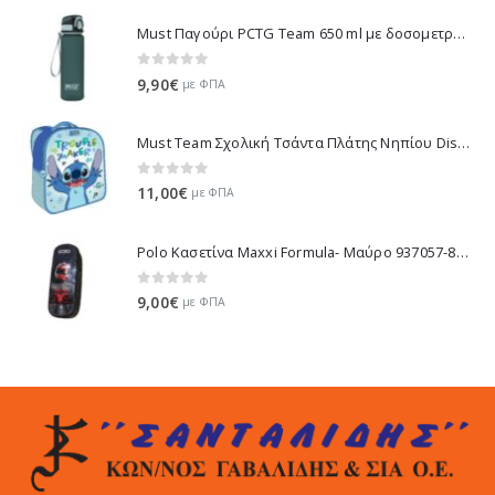
Must Παγούρι PCTG Team 650 ml με δοσομετρητή - Πράσινο 000586433-1
0
out of 5
9,90
€
με ΦΠΑ
Must Team Σχολική Τσάντα Πλάτης Νηπίου Disney Stitch Trouble Maker 3D - Γαλάζιο 000564815 2025
0
out of 5
11,00
€
με ΦΠΑ
Polo Κασετίνα Maxxi Formula- Μαύρο 937057-8356 2025
0
out of 5
9,00
€
με ΦΠΑ