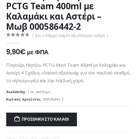
PCTG Team 400ml με
Καλαμάκι και Αστέρι –
Μωβ 000586442-2
( Δεν υπάρχει καμία αξιολόγηση ακόμη. )
0
out of 5
9,90
€
με ΦΠΑ
Παγούρι Νηπίου PCTG Must Team 400ml με Καλαμάκι και
Αστέρι 4 Σχέδια, ιδανικό αξεσουάρ για τον παιδικό σταθμό,
το νηπιαγωγείο και την παιδική χαρά.
Availability:
1 σε απόθεμα
Κωδικός προϊόντος:
000586442-2
ΠΡΟΣΘΉΚΗ ΣΤΟ ΚΑΛΆΘΙ