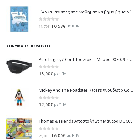
ΕΠΙΛΕΓΜΈΝΑ ΠΡΟΪΌΝΤΑ
Γίνομαι άριστος στα Μαθηματικά βήμα βήμα Δ΄ Δημοτικού - Λυκοτραφίτη Αντιγόνη 21188
0
out of 5
Original
Η
10,53
€
με ΦΠΑ
11,70
€
price
τρέχουσα
was:
τιμή
11,70€.
είναι:
ΚΟΡΥΦΑΊΕΣ ΠΩΛΉΣΕΙΣ
10,53€.
Polo Legacy / Cord Τσαντάκι – Μαύρο 908029-2000 2022
0
out of 5
13,00
€
με ΦΠΑ
Mickey And The Roadster Racers Χνουδωτό Goofy 25 εκ 1607-01691
0
out of 5
12,00
€
με ΦΠΑ
Thomas & Friends Αποστολή Στη Μάντρα DGC08