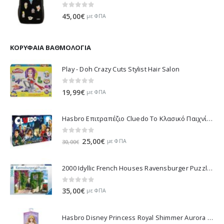
Polo Σακίδιο Πλάτης Patches - Μαύρο 901079-2000 2026
0
out of 5
45,00
€
με ΦΠΑ
ΚΟΡΥΦΑΊΑ ΒΑΘΜΟΛΟΓΊΑ
Play - Doh Crazy Cuts Stylist Hair Salon
0
out of 5
19,99
€
με ΦΠΑ
Hasbro Επιτραπέζιο Cluedo Το Κλασικό Παιχνίδι Μυστήριου 38712
0
out of 5
Original
Η
25,00
€
με ΦΠΑ
30,00
€
price
τρέχουσα
was:
τιμή
2000 Idyllic French Houses Ravensburger Puzzle 16640
30,00€.
είναι:
25,00€.
0
out of 5
35,00
€
με ΦΠΑ