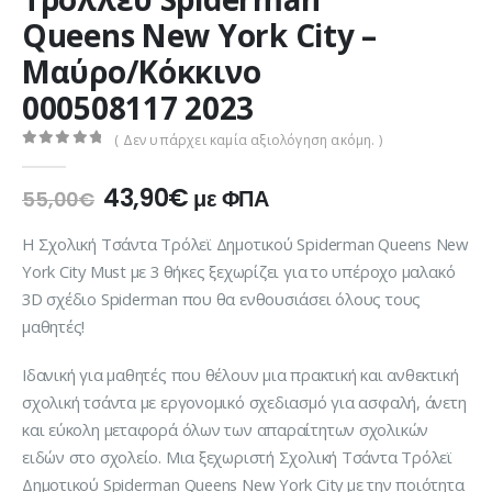
Queens New York City –
Μαύρο/Κόκκινο
000508117 2023
( Δεν υπάρχει καμία αξιολόγηση ακόμη. )
0
out of 5
Original
Η
43,90
€
με ΦΠΑ
55,00
€
price
τρέχουσα
was:
τιμή
Η Σχολική Τσάντα Τρόλεϊ Δημοτικού Spiderman Queens New
55,00€.
είναι:
York City Must με 3 θήκες ξεχωρίζει για το υπέροχο μαλακό
43,90€.
3D σχέδιο Spiderman που θα ενθουσιάσει όλους τους
μαθητές!
Ιδανική για μαθητές που θέλουν μια πρακτική και ανθεκτική
σχολική τσάντα με εργονομικό σχεδιασμό για ασφαλή, άνετη
και εύκολη μεταφορά όλων των απαραίτητων σχολικών
ειδών στο σχολείο. Μια ξεχωριστή Σχολική Τσάντα Τρόλεϊ
Δημοτικού Spiderman Queens New York City με την ποιότητα