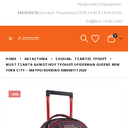
Τηλεφωνικές παραγγελίες:
2467042278
Δευτέρα- Παρασκευή 10:00-14:00 & 18:00-20:00,
Σάββατο 10:00-14:00
0
HOME
ΚΑΤΆΣΤΗΜΑ
ΣΧΟΛΙΚΆ
,
ΤΣΆΝΤΕΣ ΤΡΌΛΕΫ
MUST ΤΣΆΝΤΑ ΔΗΜΟΤΙΚΟΎ ΤΡΌΛΛΕΫ SPIDERMAN QUEENS NEW
YORK CITY – ΜΑΎΡΟ/ΚΌΚΚΙΝΟ 000508117 2023
-20%