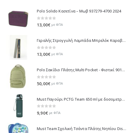
Polo Solido Κασετίνα – Μωβ 937279-4700 2024
0
out of 5
13,00
€
με ΦΠΑ
Γεραλής Στρογγυλή Λαμπάδα Μπρελόκ Καραβάκι - Μπλε 114-2 2025
0
out of 5
13,00
€
με ΦΠΑ
Polo Σακίδιο Πλάτης Multi Pocket - Φιστικί 901064-6900 2025
0
out of 5
50,00
€
με ΦΠΑ
Must Παγούρι PCTG Team 650 ml με δοσομετρητή - Πράσινο 000586433-1
0
out of 5
9,90
€
με ΦΠΑ
Must Team Σχολική Τσάντα Πλάτης Νηπίου Disney Stitch Trouble Maker 3D - Γαλάζιο 000564815 2025