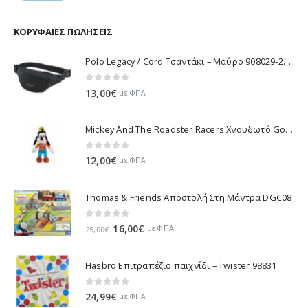
price
τρέχουσα
was:
τιμή
11,70€.
είναι:
ΚΟΡΥΦΑΊΕΣ ΠΩΛΉΣΕΙΣ
10,53€.
Polo Legacy / Cord Τσαντάκι – Μαύρο 908029-2000 2022
0
out of 5
13,00
€
με ΦΠΑ
Mickey And The Roadster Racers Χνουδωτό Goofy 25 εκ 1607-01691
0
out of 5
12,00
€
με ΦΠΑ
Thomas & Friends Αποστολή Στη Μάντρα DGC08
0
out of 5
Original
Η
16,00
€
με ΦΠΑ
25,00
€
price
τρέχουσα
was:
τιμή
Hasbro Επιτραπέζιο παιχνίδι – Twister 98831
25,00€.
είναι:
16,00€.
0
out of 5
24,99
€
με ΦΠΑ