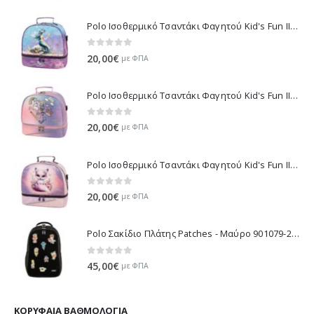
Polo Ισοθερμικό Τσαντάκι Φαγητού Kid's Fun II - Πολύχρωμο 971003-8426 2026
0
out of 5
20,00
€
με ΦΠΑ
Polo Ισοθερμικό Τσαντάκι Φαγητού Kid's Fun II - Μωβ 971003-8420 2026
0
out of 5
20,00
€
με ΦΠΑ
Polo Ισοθερμικό Τσαντάκι Φαγητού Kid's Fun II - Λιλά 971003-8425 2026
0
out of 5
20,00
€
με ΦΠΑ
Polo Σακίδιο Πλάτης Patches - Μαύρο 901079-2000 2026
0
out of 5
45,00
€
με ΦΠΑ
ΚΟΡΥΦΑΊΑ ΒΑΘΜΟΛΟΓΊΑ