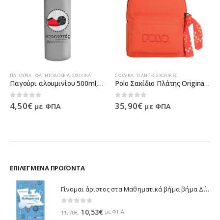
ΠΑΓΟΎΡΙΑ - ΦΑΓΗΤΟΔΟΧΕΊΑ
,
ΣΧΟΛΙΚΆ
ΣΧΟΛΙΚΆ
,
ΤΣΆΝΤΕΣ ΣΧΟΛΙΚΈΣ
Παγούρι αλουμινίου 500ml, ΕΛΛΑΔΑ 1821-2021 (τσαρούχι) 000201031-2
Polo Σακίδιο Πλάτης Original Double – Πορτοκαλί 901235-14 2021
0
out of 5
0
out of 5
4,50
€
35,90
€
με ΦΠΑ
με ΦΠΑ
ΕΠΙΛΕΓΜΈΝΑ ΠΡΟΪΌΝΤΑ
Γίνομαι άριστος στα Μαθηματικά βήμα βήμα Δ΄ Δημοτικού - Λυκοτραφίτη Αντιγόνη 21188
0
out of 5
Original
Η
10,53
€
με ΦΠΑ
11,70
€