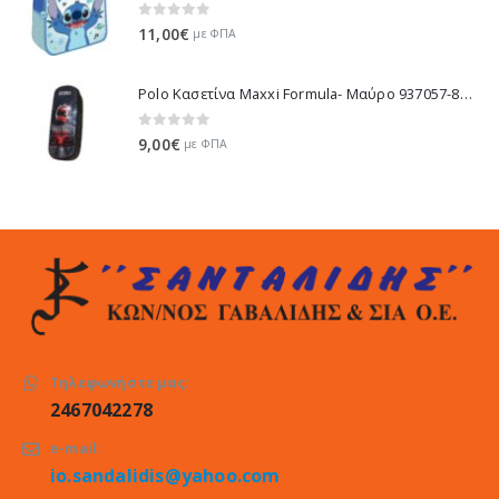
0
out of 5
11,00
€
με ΦΠΑ
Polo Κασετίνα Maxxi Formula- Μαύρο 937057-8356 2025
0
out of 5
9,00
€
με ΦΠΑ
Τηλεφωνήστε μας:
2467042278
e-mail:
io.sandalidis@yahoo.com