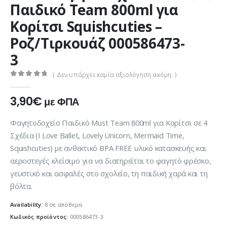
Παιδικό Team 800ml για
Κορίτσι Squishcuties –
Ροζ/Τιρκουάζ 000586473-
3
( Δεν υπάρχει καμία αξιολόγηση ακόμη. )
0
out of 5
3,90
€
με ΦΠΑ
Φαγητοδοχείο Παιδικό Must Team 800ml για Κορίτσι σε 4
Σχέδια (I Love Ballet, Lovely Unicorn, Mermaid Time,
Squishcuties) με ανθεκτικό BPA FREE υλικό κατασκευής και
αεροστεγές κλείσιμο για να διατηρείται το φαγητό φρέσκο,
γευστικό και ασφαλές στο σχολείο, τη παιδική χαρά και τη
βόλτα.
Availability:
8 σε απόθεμα
Κωδικός προϊόντος:
000586473-3