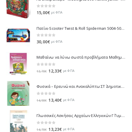
0
out of 5
15,00
€
με ΦΠΑ
Πατίνι-Scooter Twist & Roll Spiderman 5004-50218
0
out of 5
30,00
€
με ΦΠΑ
Μαθαίνω να λύνω σωστά προβλήματα Μαθηματικών Β΄ Δημοτικού 21153
0
out of 5
Original
Η
12,33
€
με ΦΠΑ
13,70
€
price
τρέχουσα
was:
τιμή
Φυσικά – Ερευνώ και Ανακαλύπτω ΣΤ΄ Δημοτικού - Τσαντάκου Μαρία 21316
13,70€.
είναι:
12,33€.
0
out of 5
Original
Η
13,40
€
με ΦΠΑ
14,90
€
price
τρέχουσα
was:
τιμή
Γλωσσικές Ασκήσεις Αρχαίων Ελληνικών Γ΄ Γυμνασίου - Σακελλαριάδης Γεώργιος Χ. 21502
14,90€.
είναι:
13,40€.
0
out of 5
Original
Η
13,23
€
με ΦΠΑ
14,70
€