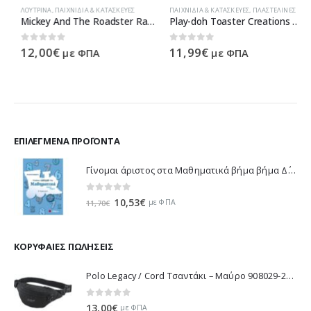
ΛΟΎΤΡΙΝΑ
,
ΠΑΙΧΝΊΔΙΑ & ΚΑΤΑΣΚΕΥΈΣ
ΠΑΙΧΝΊΔΙΑ & ΚΑΤΑΣΚΕΥΈΣ
,
ΠΛΑΣΤΕΛΊΝΕΣ
Mickey And The Roadster Racers Χνουδωτό Mickey 25 εκ. 1607-01686
Play-doh Toaster Creations E0039
0
out of 5
0
out of 5
12,00
€
11,99
€
με ΦΠΑ
με ΦΠΑ
ΕΠΙΛΕΓΜΈΝΑ ΠΡΟΪΌΝΤΑ
Γίνομαι άριστος στα Μαθηματικά βήμα βήμα Δ΄ Δημοτικού - Λυκοτραφίτη Αντιγόνη 21188
0
out of 5
Original
Η
10,53
€
με ΦΠΑ
11,70
€
price
τρέχουσα
was:
τιμή
11,70€.
είναι:
ΚΟΡΥΦΑΊΕΣ ΠΩΛΉΣΕΙΣ
10,53€.
Polo Legacy / Cord Τσαντάκι – Μαύρο 908029-2000 2022
0
out of 5
13,00
€
με ΦΠΑ