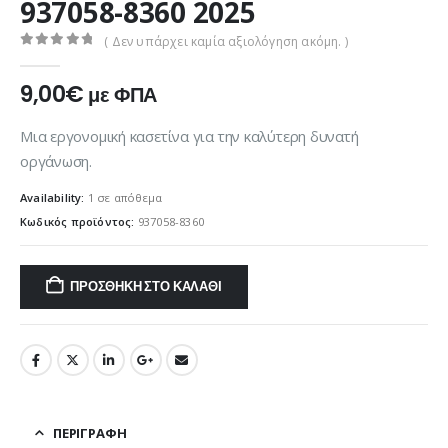
937058-8360 2025
( Δεν υπάρχει καμία αξιολόγηση ακόμη. )
0
out of 5
9,00
€
με ΦΠΑ
Μια εργονομική κασετίνα για την καλύτερη δυνατή
οργάνωση.
Availability:
1 σε απόθεμα
Κωδικός προϊόντος:
937058-8360
ΠΡΟΣΘΉΚΗ ΣΤΟ ΚΑΛΆΘΙ
ΠΕΡΙΓΡΑΦΉ