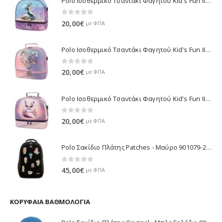
Polo Ισοθερμικό Τσαντάκι Φαγητού Kid's Fun II - Πολύχρωμο 971003-8426 2026
0
out of 5
20,00
€
με ΦΠΑ
Polo Ισοθερμικό Τσαντάκι Φαγητού Kid's Fun II - Μωβ 971003-8420 2026
0
out of 5
20,00
€
με ΦΠΑ
Polo Ισοθερμικό Τσαντάκι Φαγητού Kid's Fun II - Λιλά 971003-8425 2026
0
out of 5
20,00
€
με ΦΠΑ
Polo Σακίδιο Πλάτης Patches - Μαύρο 901079-2000 2026
0
out of 5
45,00
€
με ΦΠΑ
ΚΟΡΥΦΑΊΑ ΒΑΘΜΟΛΟΓΊΑ