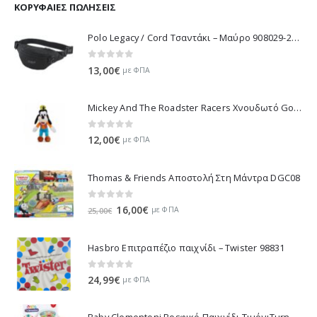
11,70€.
είναι:
ΚΟΡΥΦΑΊΕΣ ΠΩΛΉΣΕΙΣ
10,53€.
Polo Legacy / Cord Τσαντάκι – Μαύρο 908029-2000 2022
0
out of 5
13,00
€
με ΦΠΑ
Mickey And The Roadster Racers Χνουδωτό Goofy 25 εκ 1607-01691
0
out of 5
12,00
€
με ΦΠΑ
Thomas & Friends Αποστολή Στη Μάντρα DGC08
0
out of 5
Original
Η
16,00
€
με ΦΠΑ
25,00
€
price
τρέχουσα
was:
τιμή
Hasbro Επιτραπέζιο παιχνίδι – Twister 98831
25,00€.
είναι:
16,00€.
0
out of 5
24,99
€
με ΦΠΑ