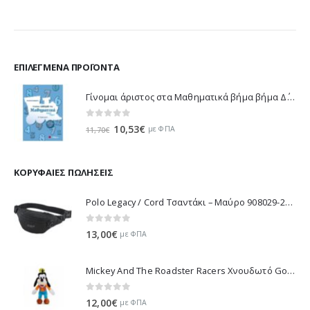
ΕΠΙΛΕΓΜΈΝΑ ΠΡΟΪΌΝΤΑ
Γίνομαι άριστος στα Μαθηματικά βήμα βήμα Δ΄ Δημοτικού - Λυκοτραφίτη Αντιγόνη 21188
0
out of 5
Original
Η
10,53
€
με ΦΠΑ
11,70
€
price
τρέχουσα
was:
τιμή
11,70€.
είναι:
ΚΟΡΥΦΑΊΕΣ ΠΩΛΉΣΕΙΣ
10,53€.
Polo Legacy / Cord Τσαντάκι – Μαύρο 908029-2000 2022
0
out of 5
13,00
€
με ΦΠΑ
Mickey And The Roadster Racers Χνουδωτό Goofy 25 εκ 1607-01691
0
out of 5
12,00
€
με ΦΠΑ