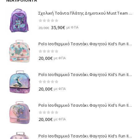
49,50€.
Σχολική Τσάντα Πλάτης Δημοτικού Must Team K-Pop - Μωβ 000587781 2026
0
out of 5
Original
Η
35,90
€
με ΦΠΑ
39,90
€
price
τρέχουσα
was:
τιμή
Polo Ισοθερμικό Τσαντάκι Φαγητού Kid's Fun II - Πολύχρωμο 971003-8419 2026
39,90€.
είναι:
35,90€.
0
out of 5
20,00
€
με ΦΠΑ
Polo Ισοθερμικό Τσαντάκι Φαγητού Kid's Fun II - Πολύχρωμο 971003-8426 2026
0
out of 5
20,00
€
με ΦΠΑ
Polo Ισοθερμικό Τσαντάκι Φαγητού Kid's Fun II - Μωβ 971003-8420 2026
0
out of 5
20,00
€
με ΦΠΑ
Polo Ισοθερμικό Τσαντάκι Φαγητού Kid's Fun II - Λιλά 971003-8425 2026