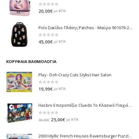
0
out of 5
20,00
€
με ΦΠΑ
Polo Σακίδιο Πλάτης Patches - Μαύρο 901079-2000 2026
0
out of 5
45,00
€
με ΦΠΑ
ΚΟΡΥΦΑΊΑ ΒΑΘΜΟΛΟΓΊΑ
Play - Doh Crazy Cuts Stylist Hair Salon
0
out of 5
19,99
€
με ΦΠΑ
Hasbro Επιτραπέζιο Cluedo Το Κλασικό Παιχνίδι Μυστήριου 38712
0
out of 5
Original
Η
25,00
€
με ΦΠΑ
30,00
€
price
τρέχουσα
was:
τιμή
2000 Idyllic French Houses Ravensburger Puzzle 16640
30,00€.
είναι: