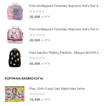
Polo Ισοθερμικό Τσαντάκι Φαγητού Kid's Fun II - Μωβ 971003-8420 2026
0
out of 5
20,00
€
με ΦΠΑ
Polo Ισοθερμικό Τσαντάκι Φαγητού Kid's Fun II - Λιλά 971003-8425 2026
0
out of 5
20,00
€
με ΦΠΑ
Polo Σακίδιο Πλάτης Patches - Μαύρο 901079-2000 2026
0
out of 5
45,00
€
με ΦΠΑ
ΚΟΡΥΦΑΊΑ ΒΑΘΜΟΛΟΓΊΑ
Play - Doh Crazy Cuts Stylist Hair Salon
0
out of 5
19,99
€
με ΦΠΑ