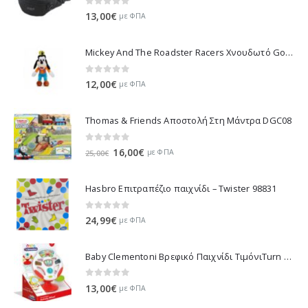
0
out of 5
13,00
€
με ΦΠΑ
Mickey And The Roadster Racers Χνουδωτό Goofy 25 εκ 1607-01691
0
out of 5
12,00
€
με ΦΠΑ
Thomas & Friends Αποστολή Στη Μάντρα DGC08
0
out of 5
Original
Η
16,00
€
με ΦΠΑ
25,00
€
price
τρέχουσα
was:
τιμή
Hasbro Επιτραπέζιο παιχνίδι – Twister 98831
25,00€.
είναι:
16,00€.
0
out of 5
24,99
€
με ΦΠΑ
Baby Clementoni Βρεφικό Παιχνίδι ΤιμόνιΤurn Αnd Drive Activity Wheel - 1000-17241
0
out of 5
13,00
€
με ΦΠΑ