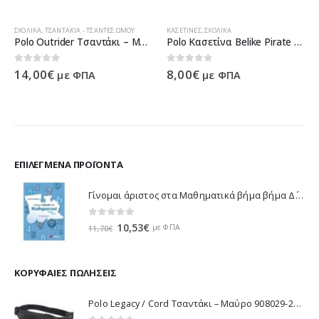
ΣΧΟΛΙΚΆ
,
ΤΣΑΝΤΆΚΙΑ - ΤΣΆΝΤΕΣ ΏΜΟΥ
ΚΑΣΕΤΊΝΕΣ
,
ΣΧΟΛΙΚΆ
Polo Outrider Τσαντάκι – Μαύρο 908108-2000
Polo Κασετίνα Belike Pirate 937252-61 2019
0
out of 5
0
out of 5
14,00
€
8,00
€
με ΦΠΑ
με ΦΠΑ
ΕΠΙΛΕΓΜΈΝΑ ΠΡΟΪΌΝΤΑ
Γίνομαι άριστος στα Μαθηματικά βήμα βήμα Δ΄ Δημοτικού - Λυκοτραφίτη Αντιγόνη 21188
0
out of 5
Original
Η
10,53
€
με ΦΠΑ
11,70
€
price
τρέχουσα
was:
τιμή
11,70€.
είναι:
ΚΟΡΥΦΑΊΕΣ ΠΩΛΉΣΕΙΣ
10,53€.
Polo Legacy / Cord Τσαντάκι – Μαύρο 908029-2000 2022