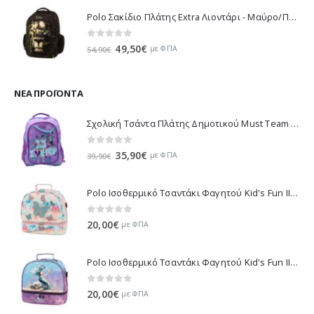
Polo Σακίδιο Πλάτης Extra Λιοντάρι - Μαύρο/Πράσινο 901032-8188 2023
0
out of 5
Original
Η
49,50
€
με ΦΠΑ
54,90
€
price
τρέχουσα
was:
τιμή
54,90€.
είναι:
ΝΈΑ ΠΡΟΪΌΝΤΑ
49,50€.
Σχολική Τσάντα Πλάτης Δημοτικού Must Team K-Pop - Μωβ 000587781 2026
0
out of 5
Original
Η
35,90
€
με ΦΠΑ
39,90
€
price
τρέχουσα
was:
τιμή
Polo Ισοθερμικό Τσαντάκι Φαγητού Kid's Fun II - Πολύχρωμο 971003-8419 2026
39,90€.
είναι:
35,90€.
0
out of 5
20,00
€
με ΦΠΑ
Polo Ισοθερμικό Τσαντάκι Φαγητού Kid's Fun II - Πολύχρωμο 971003-8426 2026
0
out of 5
20,00
€
με ΦΠΑ