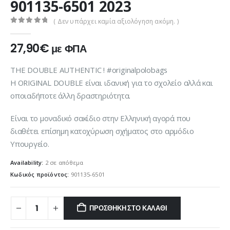
901135-6501 2023
( Δεν υπάρχει καμία αξιολόγηση ακόμη. )
0
out of 5
27,90
€
με ΦΠΑ
THE DOUBLE AUTHENTIC ! #originalpolobags
Η ORIGINAL DOUBLE είναι ιδανική για το σχολείο αλλά και
οποιαδήποτε άλλη δραστηριότητα.
Είναι τo μοναδικό σακίδιο στην Ελληνική αγορά που
διαθέτει επίσημη κατοχύρωση σχήματος στο αρμόδιο
Υπουργείο.
Availability:
2 σε απόθεμα
Κωδικός προϊόντος:
901135-6501
ΠΡΟΣΘΉΚΗ ΣΤΟ ΚΑΛΆΘΙ