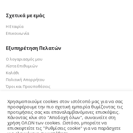
Σχετικά με εμάς
Η Εταιρία
Επικοινωνία
Εξυπηρέτηση Πελατών
Ο λογαριασμός μου
Λίστα Επιθυμιών
Καλάθι
Πολιτική Απορρήτου
Όροι και Προϋποθέσεις
Χρησιμοποιούμε cookies στον ιστότοπό μας για να σας
προσφέρουμε την πιο σχετική εμπειρία θυμίζοντας τις
προτιμήσεις σας και επαναλαμβανόμενες επισκέψεις.
e-sandalidis.gr 2021. Created by GMG Solutions
Κάνοντας κλικ στο "Αποδοχή όλων", συναινείτε στη
χρήση ΟΛΩΝ των cookies. Ωστόσο, μπορείτε να
επισκεφτείτε τις "Ρυθμίσεις cookie" για να παράσχετε