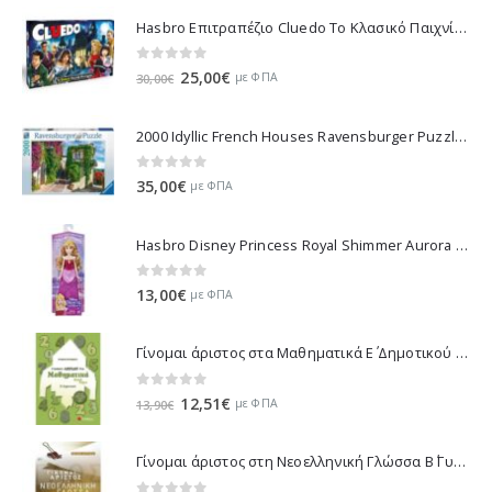
Hasbro Επιτραπέζιο Cluedo Το Κλασικό Παιχνίδι Μυστήριου 38712
0
out of 5
Original
Η
25,00
€
με ΦΠΑ
30,00
€
price
τρέχουσα
was:
τιμή
2000 Idyllic French Houses Ravensburger Puzzle 16640
30,00€.
είναι:
25,00€.
0
out of 5
35,00
€
με ΦΠΑ
Hasbro Disney Princess Royal Shimmer Aurora Doll F0899
0
out of 5
13,00
€
με ΦΠΑ
Γίνομαι άριστος στα Μαθηματικά Ε΄ Δημοτικού - Λυκοτραφίτη Αντιγόνη 21070
0
out of 5
Original
Η
12,51
€
με ΦΠΑ
13,90
€
price
τρέχουσα
was:
τιμή
Γίνομαι άριστος στη Νεοελληνική Γλώσσα Β΄ Γυμνασίου - Ντρίνια Θεώνη 21430
13,90€.
είναι: