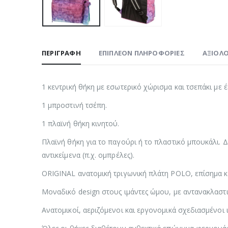
ΠΕΡΙΓΡΑΦΉ
ΕΠΙΠΛΈΟΝ ΠΛΗΡΟΦΟΡΊΕΣ
ΑΞΙΟΛΟ
1 κεντρική θήκη με εσωτερικό χώρισμα και τσεπάκι με 
1 μπροστινή τσέπη.
1 πλαϊνή θήκη κινητού.
Πλαϊνή θήκη για το παγούρι ή το πλαστικό μπουκάλι. 
αντικείμενα (π.χ. ομπρέλες).
ORIGINAL ανατομική τριγωνική πλάτη POLO, επίσημα 
Μοναδικό design στους ιμάντες ώμου, με αντανακλαστι
Ανατομικοί, αεριζόμενοι και εργονομικά σχεδιασμένοι 