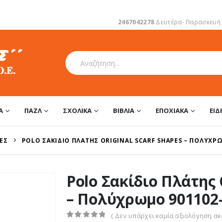
2467042278
Δευτέρα- Παρασκευή 1
Α
ΠΑΖΛ
ΣΧΟΛΙΚΆ
ΒΙΒΛΊΑ
ΕΠΟΧΙΑΚΆ
ΕΊ
ΈΣ
POLO ΣΑΚΊΔΙΟ ΠΛΆΤΗΣ ORIGINAL SCARF SHAPES – ΠΟΛΎΧΡΩ
Polo Σακίδιο Πλάτης 
– Πολύχρωμο 901102-
( Δεν υπάρχει καμία αξιολόγηση ακό