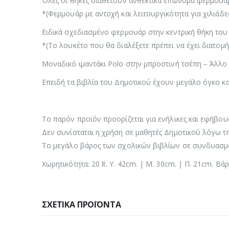
Όλες οι θήκες διαθέτουν ανθεκτικά επώνυμα φερμου
*(Φερμουάρ με αντοχή και λειτουργικότητα για χιλιάδες
Ειδικά σχεδιασμένο φερμουάρ στην κεντρική θήκη του
*(Το λουκέτο που θα διαλέξετε πρέπει να έχει διατομ
Μοναδικό ιμαντάκι Polo στην μπροστινή τσέπη – Άλλο 
Επειδή τα βιβλία του Δημοτικού έχουν μεγάλο όγκο κ
Το παρόν προϊόν προορίζεται για ενήλικες και εφήβους
Δεν συνίσταται η χρήση σε μαθητές Δημοτικού λόγω τη
Το μεγάλο βάρος των σχολικών βιβλίων σε συνδυασμό 
Χωρητικότητα: 20 lt. Υ. 42cm. | Μ. 30cm. | Π. 21cm. Βάρ
ΣΧΕΤΙΚΆ ΠΡΟΪΌΝΤΑ