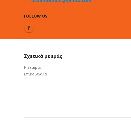
io.sandalidis@yahoo.com
FOLLOW US
Σχετικά με εμάς
Η Εταιρία
Επικοινωνία