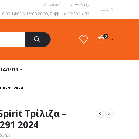
Τηλεφωνικές παραγγελίες:
|
LOG IN
0:00-14:00 & 18:00-20:00, Σάββατο 10:00-14:00
0
ΔΗ ΔΏΡΩΝ
-8291 2024
pirit Τρίλιζα –
291 2024
μη. )