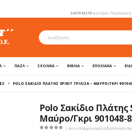
2467042278
Δευτέρα- Παρασκευή 1
Α
ΠΑΖΛ
ΣΧΟΛΙΚΆ
ΒΙΒΛΊΑ
ΕΠΟΧΙΑΚΆ
ΕΊ
ΈΣ
POLO ΣΑΚΊΔΙΟ ΠΛΆΤΗΣ SPIRIT ΤΡΊΛΙΖΑ – ΜΑΎΡΟ/ΓΚΡΙ 901048
Polo Σακίδιο Πλάτης S
Μαύρο/Γκρι 901048-8
( Δεν υπάρχει καμία αξιολόγηση ακό