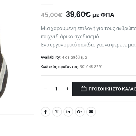
0
out of 5
Original
Η
39,60
€
με ΦΠΑ
45,00
€
price
τρέχουσα
was:
τιμή
Μια χαρούμενη επιλογή για τους ανθρώπου
45,00€.
είναι:
παιχνιδιάρικο σχεδιασμό.
39,60€.
Ένα εργονομικό σακίδιο για να φέρετε μια
Availability:
4 σε απόθεμα
Κωδικός προϊόντος:
901048-8291
ΠΡΟΣΘΉΚΗ ΣΤΟ ΚΑΛΆΘ