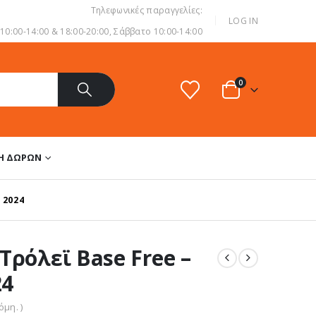
Τηλεφωνικές παραγγελίες:
|
LOG IN
0:00-14:00 & 18:00-20:00, Σάββατο 10:00-14:00
0
ΔΗ ΔΏΡΩΝ
 2024
Τρόλεϊ Base Free –
24
μη. )