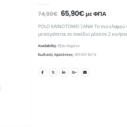
0
out of 5
Original
Η
65,90
€
με ΦΠΑ
74,90
€
price
τρέχουσα
was:
τιμή
POLO ΚΑΙΝΟΤΟΜΕΙ ΞΑΝΑ! Το πιο ελαφρύ τ
74,90€.
είναι:
μετατρέπεται σε σακίδιο μέσα σε 2 κινήσει
65,90€.
Availability:
Εξαντλημένο
Κωδικός προϊόντος:
901007-8274