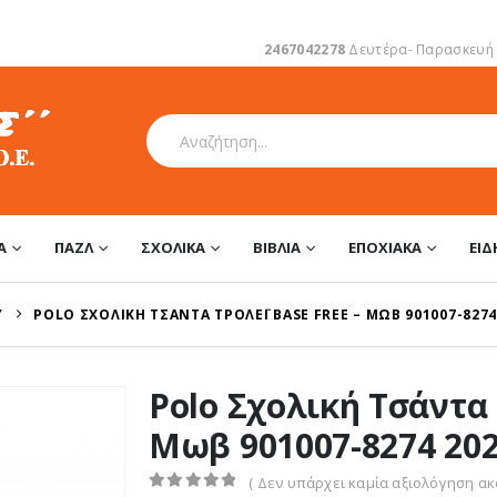
2467042278
Δευτέρα- Παρασκευή 1
Α
ΠΑΖΛ
ΣΧΟΛΙΚΆ
ΒΙΒΛΊΑ
ΕΠΟΧΙΑΚΆ
ΕΊ
Ϋ
POLO ΣΧΟΛΙΚΉ ΤΣΆΝΤΑ ΤΡΌΛΕΪ BASE FREE – ΜΩΒ 901007-8274
Polo Σχολική Τσάντα 
Μωβ 901007-8274 20
( Δεν υπάρχει καμία αξιολόγηση ακό