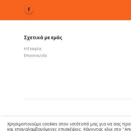
FOLLOW US
Σχετικά με εμάς
Η Εταιρία
Επικοινωνία
Χρησιμοποιούμε cookies στον ιστότοπό μας για να σας προ
e-sandalidis.gr 2021. Created by GMG Solutions
και επαναλαμβανόμενες επισκέψεις. Κάνοντας κλικ στο "Απ