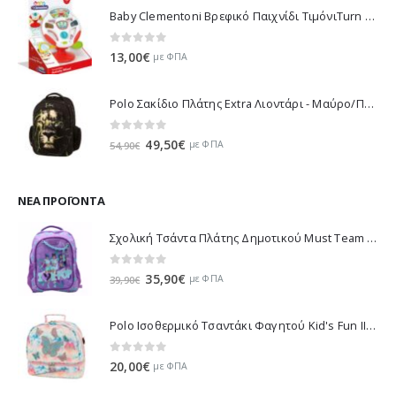
Baby Clementoni Βρεφικό Παιχνίδι ΤιμόνιΤurn Αnd Drive Activity Wheel - 1000-17241
0
out of 5
13,00
€
με ΦΠΑ
Polo Σακίδιο Πλάτης Extra Λιοντάρι - Μαύρο/Πράσινο 901032-8188 2023
0
out of 5
Original
Η
49,50
€
με ΦΠΑ
54,90
€
price
τρέχουσα
was:
τιμή
54,90€.
είναι:
ΝΈΑ ΠΡΟΪΌΝΤΑ
49,50€.
Σχολική Τσάντα Πλάτης Δημοτικού Must Team K-Pop - Μωβ 000587781 2026
0
out of 5
Original
Η
35,90
€
με ΦΠΑ
39,90
€
price
τρέχουσα
was:
τιμή
Polo Ισοθερμικό Τσαντάκι Φαγητού Kid's Fun II - Πολύχρωμο 971003-8419 2026
39,90€.
είναι:
35,90€.
0
out of 5
20,00
€
με ΦΠΑ