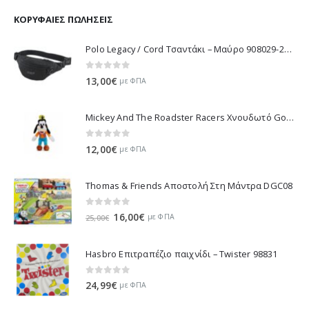
was:
τιμή
11,70€.
είναι:
ΚΟΡΥΦΑΊΕΣ ΠΩΛΉΣΕΙΣ
10,53€.
Polo Legacy / Cord Τσαντάκι – Μαύρο 908029-2000 2022
0
out of 5
13,00
€
με ΦΠΑ
Mickey And The Roadster Racers Χνουδωτό Goofy 25 εκ 1607-01691
0
out of 5
12,00
€
με ΦΠΑ
Thomas & Friends Αποστολή Στη Μάντρα DGC08
0
out of 5
Original
Η
16,00
€
με ΦΠΑ
25,00
€
price
τρέχουσα
was:
τιμή
Hasbro Επιτραπέζιο παιχνίδι – Twister 98831
25,00€.
είναι:
16,00€.
0
out of 5
24,99
€
με ΦΠΑ