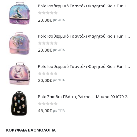
Polo Ισοθερμικό Τσαντάκι Φαγητού Kid's Fun II - Πολύχρωμο 971003-8426 2026
0
out of 5
20,00
€
με ΦΠΑ
Polo Ισοθερμικό Τσαντάκι Φαγητού Kid's Fun II - Μωβ 971003-8420 2026
0
out of 5
20,00
€
με ΦΠΑ
Polo Ισοθερμικό Τσαντάκι Φαγητού Kid's Fun II - Λιλά 971003-8425 2026
0
out of 5
20,00
€
με ΦΠΑ
Polo Σακίδιο Πλάτης Patches - Μαύρο 901079-2000 2026
0
out of 5
45,00
€
με ΦΠΑ
ΚΟΡΥΦΑΊΑ ΒΑΘΜΟΛΟΓΊΑ