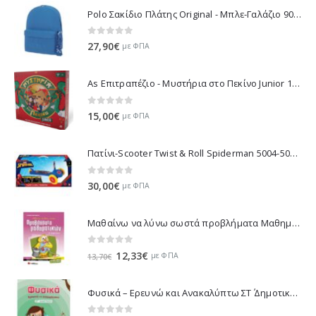
Polo Σακίδιο Πλάτης Original - Μπλε-Γαλάζιο 901135-5600 2021
0
out of 5
27,90
€
με ΦΠΑ
As Επιτραπέζιο - Μυστήρια στο Πεκίνο Junior 1040-10018
0
out of 5
15,00
€
με ΦΠΑ
Πατίνι-Scooter Twist & Roll Spiderman 5004-50218
0
out of 5
30,00
€
με ΦΠΑ
Μαθαίνω να λύνω σωστά προβλήματα Μαθηματικών Β΄ Δημοτικού 21153
0
out of 5
Original
Η
12,33
€
με ΦΠΑ
13,70
€
price
τρέχουσα
was:
τιμή
Φυσικά – Ερευνώ και Ανακαλύπτω ΣΤ΄ Δημοτικού - Τσαντάκου Μαρία 21316
13,70€.
είναι:
12,33€.