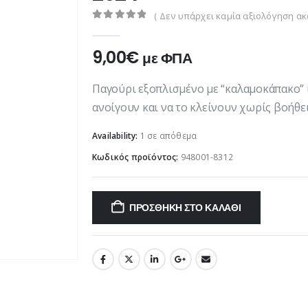
( Δεν υπάρχει καμία αξιολόγηση ακό
0
out of 5
9,00
€
με ΦΠΑ
Παγούρι εξοπλισμένο με “καλαμοκάπακο” ιδ
ανοίγουν και να το κλείνουν χωρίς βοήθει
Availability:
1 σε απόθεμα
Κωδικός προϊόντος:
948001-8312
ΠΡΟΣΘΉΚΗ ΣΤΟ ΚΑΛΆΘΙ