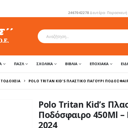
2467042278
Δευτέρα- Παρασκευή 1
Α
ΠΑΖΛ
ΣΧΟΛΙΚΆ
ΒΙΒΛΊΑ
ΕΠΟΧΙΑΚΆ
ΕΊ
ΗΤΟΔΟΧΕΊΑ
POLO TRITAN KID’S ΠΛΑΣΤΙΚΌ ΠΑΓΟΎΡΙ ΠΟΔΌΣΦΑΙΡ
Polo Tritan Kid’s Πλ
Ποδόσφαιρο 450Ml – 
2024