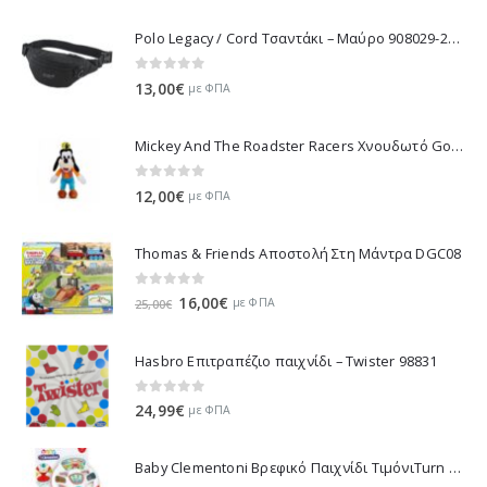
10,53€.
Polo Legacy / Cord Τσαντάκι – Μαύρο 908029-2000 2022
0
out of 5
13,00
€
με ΦΠΑ
Mickey And The Roadster Racers Χνουδωτό Goofy 25 εκ 1607-01691
0
out of 5
12,00
€
με ΦΠΑ
Thomas & Friends Αποστολή Στη Μάντρα DGC08
0
out of 5
Original
Η
16,00
€
με ΦΠΑ
25,00
€
price
τρέχουσα
was:
τιμή
Hasbro Επιτραπέζιο παιχνίδι – Twister 98831
25,00€.
είναι:
16,00€.
0
out of 5
24,99
€
με ΦΠΑ
Baby Clementoni Βρεφικό Παιχνίδι ΤιμόνιΤurn Αnd Drive Activity Wheel - 1000-17241