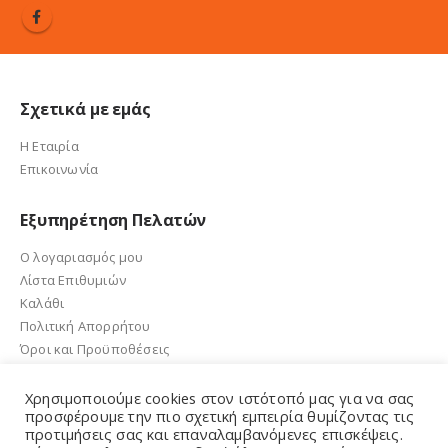
Σχετικά με εμάς
Η Εταιρία
Επικοινωνία
Εξυπηρέτηση Πελατών
Ο λογαριασμός μου
Λίστα Επιθυμιών
Καλάθι
Πολιτική Απορρήτου
Όροι και Προϋποθέσεις
Χρησιμοποιούμε cookies στον ιστότοπό μας για να σας
προσφέρουμε την πιο σχετική εμπειρία θυμίζοντας τις
προτιμήσεις σας και επαναλαμβανόμενες επισκέψεις.
e-sandalidis.gr 2021. Created by GMG Solutions