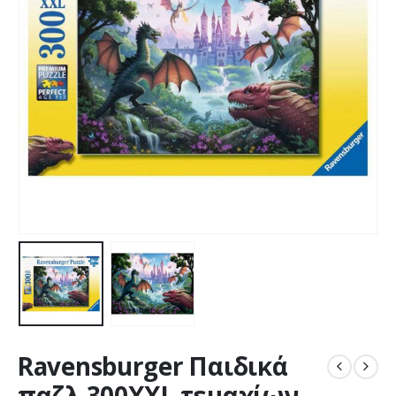
Ravensburger Παιδικά
παζλ 300XXL τεμαχίων –