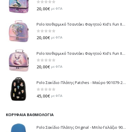
0
out of 5
20,00
€
με ΦΠΑ
Polo Ισοθερμικό Τσαντάκι Φαγητού Kid's Fun II - Μωβ 971003-8420 2026
0
out of 5
20,00
€
με ΦΠΑ
Polo Ισοθερμικό Τσαντάκι Φαγητού Kid's Fun II - Λιλά 971003-8425 2026
0
out of 5
20,00
€
με ΦΠΑ
Polo Σακίδιο Πλάτης Patches - Μαύρο 901079-2000 2026
0
out of 5
45,00
€
με ΦΠΑ
ΚΟΡΥΦΑΊΑ ΒΑΘΜΟΛΟΓΊΑ
Polo Σακίδιο Πλάτης Original - Μπλε-Γαλάζιο 901135-5600 2021