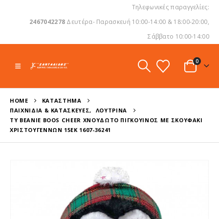
Τηλεφωνικές παραγγελίες:
2467042278
Δευτέρα- Παρασκευή 10:00-14:00 & 18:00-20:00,
Σάββατο 10:00-14:00
0
HOME
ΚΑΤΆΣΤΗΜΑ
ΠΑΙΧΝΊΔΙΑ & ΚΑΤΑΣΚΕΥΈΣ
,
ΛΟΎΤΡΙΝΑ
TY BEANIE BOOS CHEER ΧΝΟΥΔΩΤΌ ΠΙΓΚΟΥΊΝΟΣ ΜΕ ΣΚΟΥΦΆΚΙ
ΧΡΙΣΤΟΥΓΈΝΝΩΝ 15ΕΚ 1607-36241