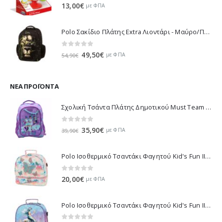
0
out of 5
13,00
€
με ΦΠΑ
Polo Σακίδιο Πλάτης Extra Λιοντάρι - Μαύρο/Πράσινο 901032-8188 2023
0
out of 5
Original
Η
49,50
€
με ΦΠΑ
54,90
€
price
τρέχουσα
was:
τιμή
54,90€.
είναι:
ΝΈΑ ΠΡΟΪΌΝΤΑ
49,50€.
Σχολική Τσάντα Πλάτης Δημοτικού Must Team K-Pop - Μωβ 000587781 2026
0
out of 5
Original
Η
35,90
€
με ΦΠΑ
39,90
€
price
τρέχουσα
was:
τιμή
Polo Ισοθερμικό Τσαντάκι Φαγητού Kid's Fun II - Πολύχρωμο 971003-8419 2026
39,90€.
είναι:
35,90€.
0
out of 5
20,00
€
με ΦΠΑ
Polo Ισοθερμικό Τσαντάκι Φαγητού Kid's Fun II - Πολύχρωμο 971003-8426 2026