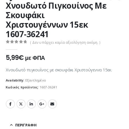
Χνουδωτό Πιγκουίνος Με
Σκουφάκι
Χριστουγέννων 15εκ
1607-36241
( Δεν υπάρχει καμία αξιολόγηση ακόμη. )
0
out of 5
5,99
€
με ΦΠΑ
Χνουδωτό πιγκουίνος με σκουφάκι Χριστούγεννα 15εκ.
Availability:
Εξαντλημένο
Κωδικός προϊόντος:
1607-36241
ΠΕΡΙΓΡΑΦΉ