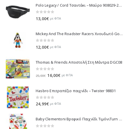
Polo Legacy / Cord Τσαντάκι – Μαύρο 908029-2000 2022
0
out of 5
13,00
€
με ΦΠΑ
Mickey And The Roadster Racers Χνουδωτό Goofy 25 εκ 1607-01691
0
out of 5
12,00
€
με ΦΠΑ
Thomas & Friends Αποστολή Στη Μάντρα DGC08
0
out of 5
Original
Η
16,00
€
με ΦΠΑ
25,00
€
price
τρέχουσα
was:
τιμή
Hasbro Επιτραπέζιο παιχνίδι – Twister 98831
25,00€.
είναι:
16,00€.
0
out of 5
24,99
€
με ΦΠΑ
Baby Clementoni Βρεφικό Παιχνίδι ΤιμόνιΤurn Αnd Drive Activity Wheel - 1000-17241