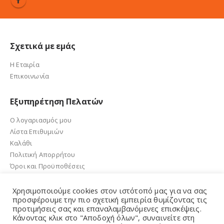
Σχετικά με εμάς
Η Εταιρία
Επικοινωνία
Εξυπηρέτηση Πελατών
Ο λογαριασμός μου
Λίστα Επιθυμιών
Καλάθι
Πολιτική Απορρήτου
Όροι και Προϋποθέσεις
Χρησιμοποιούμε cookies στον ιστότοπό μας για να σας
προσφέρουμε την πιο σχετική εμπειρία θυμίζοντας τις
προτιμήσεις σας και επαναλαμβανόμενες επισκέψεις.
e-sandalidis.gr 2021. Created by GMG Solutions
Κάνοντας κλικ στο "Αποδοχή όλων", συναινείτε στη