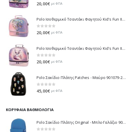
0
out of 5
20,00
€
με ΦΠΑ
Polo Ισοθερμικό Τσαντάκι Φαγητού Kid's Fun II - Μωβ 971003-8420 2026
0
out of 5
20,00
€
με ΦΠΑ
Polo Ισοθερμικό Τσαντάκι Φαγητού Kid's Fun II - Λιλά 971003-8425 2026
0
out of 5
20,00
€
με ΦΠΑ
Polo Σακίδιο Πλάτης Patches - Μαύρο 901079-2000 2026
0
out of 5
45,00
€
με ΦΠΑ
ΚΟΡΥΦΑΊΑ ΒΑΘΜΟΛΟΓΊΑ
Polo Σακίδιο Πλάτης Original - Μπλε-Γαλάζιο 901135-5600 2021