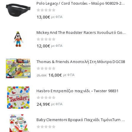
Polo Legacy / Cord Τσαντάκι – Μαύρο 908029-2000 2022
0
out of 5
13,00
€
με ΦΠΑ
Mickey And The Roadster Racers Χνουδωτό Goofy 25 εκ 1607-01691
0
out of 5
12,00
€
με ΦΠΑ
Thomas & Friends Αποστολή Στη Μάντρα DGC08
0
out of 5
Original
Η
16,00
€
με ΦΠΑ
25,00
€
price
τρέχουσα
was:
τιμή
Hasbro Επιτραπέζιο παιχνίδι – Twister 98831
25,00€.
είναι:
16,00€.
0
out of 5
24,99
€
με ΦΠΑ
Baby Clementoni Βρεφικό Παιχνίδι ΤιμόνιΤurn Αnd Drive Activity Wheel - 1000-17241
0
out of 5