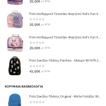
20,00
€
με ΦΠΑ
Polo Ισοθερμικό Τσαντάκι Φαγητού Kid's Fun II - Μωβ 971003-8420 2026
0
out of 5
20,00
€
με ΦΠΑ
Polo Ισοθερμικό Τσαντάκι Φαγητού Kid's Fun II - Λιλά 971003-8425 2026
0
out of 5
20,00
€
με ΦΠΑ
Polo Σακίδιο Πλάτης Patches - Μαύρο 901079-2000 2026
0
out of 5
45,00
€
με ΦΠΑ
ΚΟΡΥΦΑΊΑ ΒΑΘΜΟΛΟΓΊΑ
Polo Σακίδιο Πλάτης Original - Μπλε-Γαλάζιο 901135-5600 2021
0
out of 5