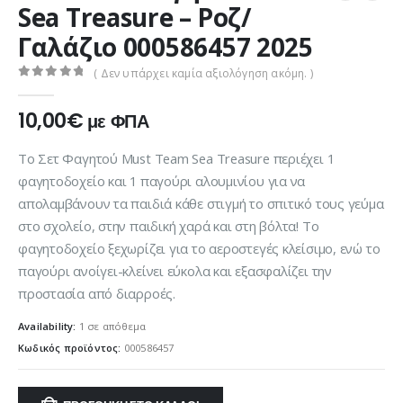
Sea Treasure – Ροζ/
Γαλάζιο 000586457 2025
( Δεν υπάρχει καμία αξιολόγηση ακόμη. )
0
out of 5
10,00
€
με ΦΠΑ
Το Σετ Φαγητού Must Team Sea Treasure περιέχει 1
φαγητοδοχείο και 1 παγούρι αλουμινίου για να
απολαμβάνουν τα παιδιά κάθε στιγμή το σπιτικό τους γεύμα
στο σχολείο, στην παιδική χαρά και στη βόλτα! Το
φαγητοδοχείο ξεχωρίζει για το αεροστεγές κλείσιμο, ενώ το
παγούρι ανοίγει-κλείνει εύκολα και εξασφαλίζει την
προστασία από διαρροές.
Availability:
1 σε απόθεμα
Κωδικός προϊόντος:
000586457