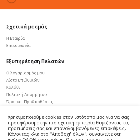
Σχετικά με εμάς
Η Εταιρία
Επικοινωνία
Εξυπηρέτηση Πελατών
Ο λογαριασμός μου
Λίστα Επιθυμιών
Καλάθι
Πολιτική Απορρήτου
Όροι και Προϋποθέσεις
Χρησιμοποιούμε cookies στον ιστότοπό μας για να σας
προσφέρουμε την πιο σχετική εμπειρία θυμίζοντας τις
προτιμήσεις σας και επαναλαμβανόμενες επισκέψεις.
e-sandalidis.gr 2021. Created by GMG Solutions
Κάνοντας κλικ στο "Αποδοχή όλων", συναινείτε στη
χρήση ΟΛΩΝ των cookies. Ωστόσο, μπορείτε να