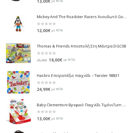
13,00
€
με ΦΠΑ
Mickey And The Roadster Racers Χνουδωτό Goofy 25 εκ 1607-01691
0
out of 5
12,00
€
με ΦΠΑ
Thomas & Friends Αποστολή Στη Μάντρα DGC08
0
out of 5
Original
Η
16,00
€
με ΦΠΑ
25,00
€
price
τρέχουσα
was:
τιμή
Hasbro Επιτραπέζιο παιχνίδι – Twister 98831
25,00€.
είναι:
16,00€.
0
out of 5
24,99
€
με ΦΠΑ
Baby Clementoni Βρεφικό Παιχνίδι ΤιμόνιΤurn Αnd Drive Activity Wheel - 1000-17241
0
out of 5
13,00
€
με ΦΠΑ