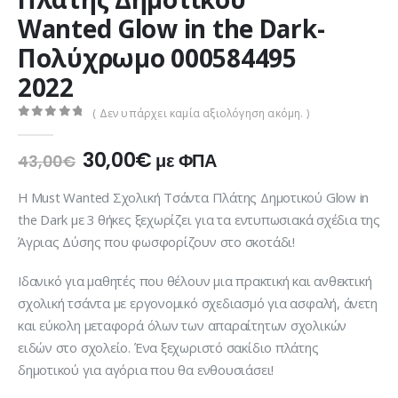
Wanted Glow in the Dark-
Πολύχρωμο 000584495
2022
( Δεν υπάρχει καμία αξιολόγηση ακόμη. )
0
out of 5
Original
Η
30,00
€
με ΦΠΑ
43,00
€
price
τρέχουσα
was:
τιμή
Η Must Wanted Σχολική Τσάντα Πλάτης Δημοτικού Glow in
43,00€.
είναι:
the Dark με 3 θήκες ξεχωρίζει για τα εντυπωσιακά σχέδια της
30,00€.
Άγριας Δύσης που φωσφορίζουν στο σκοτάδι!
Ιδανικό για μαθητές που θέλουν μια πρακτική και ανθεκτική
σχολική τσάντα με εργονομικό σχεδιασμό για ασφαλή, άνετη
και εύκολη μεταφορά όλων των απαραίτητων σχολικών
ειδών στο σχολείο. Ένα ξεχωριστό σακίδιο πλάτης
δημοτικού για αγόρια που θα ενθουσιάσει!