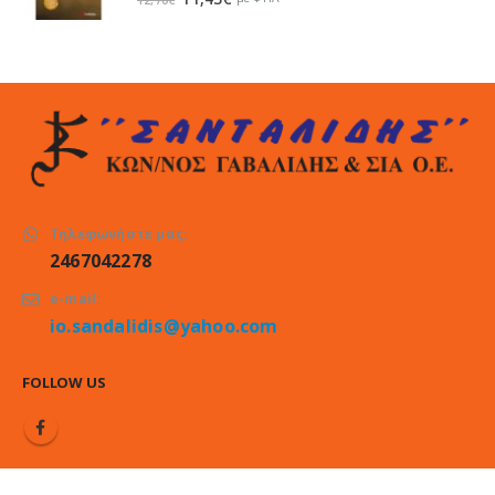
price
τρέχουσα
was:
τιμή
12,70€.
είναι:
11,43€.
Τηλεφωνήστε μας:
2467042278
e-mail:
io.sandalidis@yahoo.com
FOLLOW US