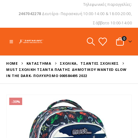
Τηλεφωνικές παραγγελίες:
2467042278
Δευτέρα- Παρασκευή 10:00-14:00 & 18:00-20:00,
Σάββατο 10:00-14:00
0
HOME
ΚΑΤΆΣΤΗΜΑ
ΣΧΟΛΙΚΆ
,
ΤΣΆΝΤΕΣ ΣΧΟΛΙΚΈΣ
MUST ΣΧΟΛΙΚΉ ΤΣΆΝΤΑ ΠΛΆΤΗΣ ΔΗΜΟΤΙΚΟΎ WANTED GLOW
IN THE DARK- ΠΟΛΎΧΡΩΜΟ 000584495 2022
-30%