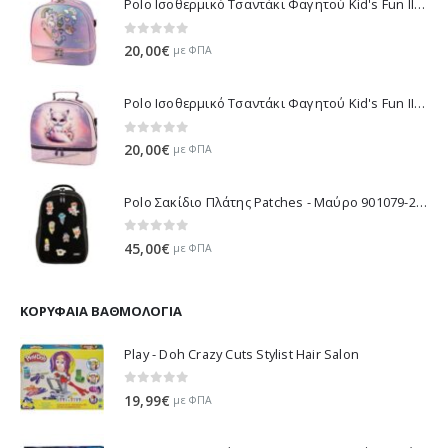
Polo Ισοθερμικό Τσαντάκι Φαγητού Kid's Fun II - Μωβ 971003-8420 2026
0
out of 5
20,00
€
με ΦΠΑ
Polo Ισοθερμικό Τσαντάκι Φαγητού Kid's Fun II - Λιλά 971003-8425 2026
0
out of 5
20,00
€
με ΦΠΑ
Polo Σακίδιο Πλάτης Patches - Μαύρο 901079-2000 2026
0
out of 5
45,00
€
με ΦΠΑ
ΚΟΡΥΦΑΊΑ ΒΑΘΜΟΛΟΓΊΑ
Play - Doh Crazy Cuts Stylist Hair Salon
0
out of 5
19,99
€
με ΦΠΑ