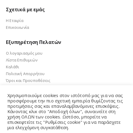
Σχετικά με εμάς
Η Εταιρία
Επικοινωνία
Εξυπηρέτηση Πελατών
Ο λογαριασμός μου
Λίστα Επιθυμιών
Καλάθι
Πολιτική Απορρήτου
Όροι και Προϋποθέσεις
Χρησιμοποιούμε cookies στον ιστότοπό μας για να σας
προσφέρουμε την πιο σχετική εμπειρία θυμίζοντας τις
προτιμήσεις σας και επαναλαμβανόμενες επισκέψεις.
e-sandalidis.gr 2021. Created by GMG Solutions
Κάνοντας κλικ στο "Αποδοχή όλων", συναινείτε στη
χρήση ΟΛΩΝ των cookies. Ωστόσο, μπορείτε να
επισκεφτείτε τις "Ρυθμίσεις cookie" για να παράσχετε
μια ελεγχόμενη συγκατάθεση.